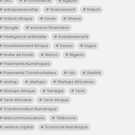
DRC
e-commerce
egypte
entrepreneurship
financement
fintech
Fintech Afrique
fonds
Ghana
Google
Inclusion Financière
intelligence artificielle
investissement
Investissement Afrique
Kenya
Lagos
levée de fonds
Maroc
Nigeria
Paiements Numériques
Paiements Transfrontaliers
rdc
Starlink
startup
startups
Startups Africaines
Startups Afrique
Sénégal
Tech
Tech Africaine
Tech Afrique
Transformation Numérique
télécommunications
Télécoms
venture capital
Économie Numérique