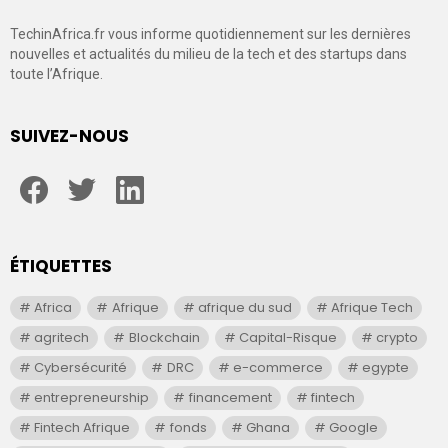
TechinAfrica.fr vous informe quotidiennement sur les dernières
nouvelles et actualités du milieu de la tech et des startups dans
toute l’Afrique.
SUIVEZ-NOUS
facebook
twitter
linkedin
ÉTIQUETTES
Africa
Afrique
afrique du sud
Afrique Tech
agritech
Blockchain
Capital-Risque
crypto
Cybersécurité
DRC
e-commerce
egypte
entrepreneurship
financement
fintech
Fintech Afrique
fonds
Ghana
Google