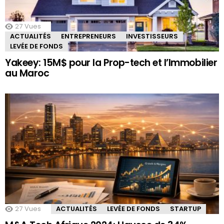
27
Vues
ACTUALITÉS
ENTREPRENEURS
INVESTISSEURS
LEVÉE DE FONDS
Yakeey: 15M$ pour la Prop-tech et l’Immobilier
au Maroc
27
Vues
ACTUALITÉS
LEVÉE DE FONDS
STARTUP