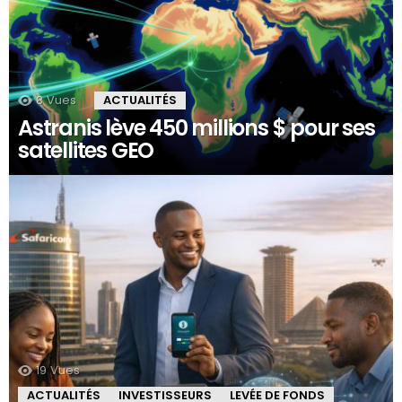
8
Vues
ACTUALITÉS
Astranis lève 450 millions $ pour ses
satellites GEO
19
Vues
ACTUALITÉS
INVESTISSEURS
LEVÉE DE FONDS