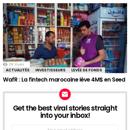
29
Vues
ACTUALITÉS
INVESTISSEURS
LEVÉE DE FONDS
WafR : La fintech marocaine lève 4M$ en Seed
Get the best viral stories straight
NEWSLETTER
into your inbox!
Email