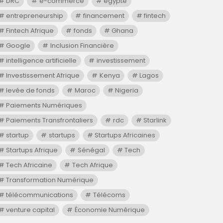
DRC
e-commerce
egypte
entrepreneurship
financement
fintech
Fintech Afrique
fonds
Ghana
Google
Inclusion Financière
intelligence artificielle
investissement
Investissement Afrique
Kenya
Lagos
levée de fonds
Maroc
Nigeria
Paiements Numériques
Paiements Transfrontaliers
rdc
Starlink
startup
startups
Startups Africaines
Startups Afrique
Sénégal
Tech
Tech Africaine
Tech Afrique
Transformation Numérique
télécommunications
Télécoms
venture capital
Économie Numérique