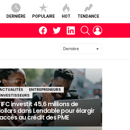
DERNIÈRE
POPULAIRE
HOT
TENDANCE
facebook
twitter
linkedin
RECHERCHE
CONNEXION
26
Vues
ACTUALITÉS
ENTREPRENEURS
INVESTISSEURS
’IFC investit 45,6 millions de
ollars dans Lendable pour élargir
’accès au crédit des PME