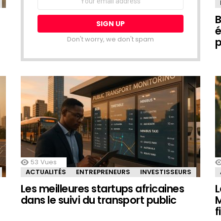
address:
B
é
Don't worry, we don't spam
p
53
Vues
ACTUALITÉS
ENTREPRENEURS
INVESTISSEURS
Les meilleures startups africaines
L
dans le suivi du transport public
M
f