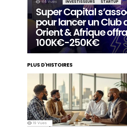
44
Vues
INVESTISSEURS
STARTUP
Super Capital s’asso
pour lancer un Club
Orient & Afrique offr
100K€-250K€
PLUS D'HISTOIRES
19
Vues