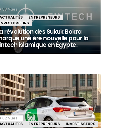
58
Vues
ACTUALITÉS
ENTREPRENEURS
INVESTISSEURS
a révolution des Sukuk Bokra
arque une ère nouvelle pour la
intech islamique en Égypte.
62
Vues
ACTUALITÉS
ENTREPRENEURS
INVESTISSEURS