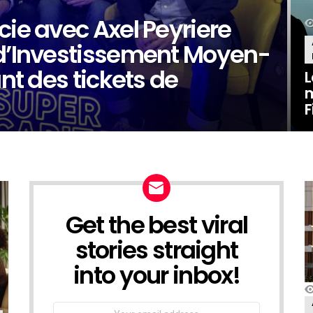
cie avec Axel Peyriere
 d’Investissement Moyen-
ant des tickets de
L
m
F
Get the best viral
NEWSLETTER
stories straight
into your inbox!
Email