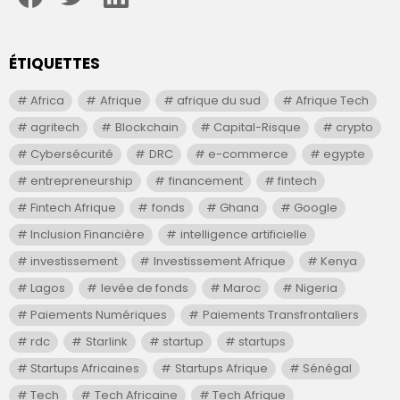
ÉTIQUETTES
Africa
Afrique
afrique du sud
Afrique Tech
agritech
Blockchain
Capital-Risque
crypto
Cybersécurité
DRC
e-commerce
egypte
entrepreneurship
financement
fintech
Fintech Afrique
fonds
Ghana
Google
Inclusion Financière
intelligence artificielle
investissement
Investissement Afrique
Kenya
Lagos
levée de fonds
Maroc
Nigeria
Paiements Numériques
Paiements Transfrontaliers
rdc
Starlink
startup
startups
Startups Africaines
Startups Afrique
Sénégal
Tech
Tech Africaine
Tech Afrique