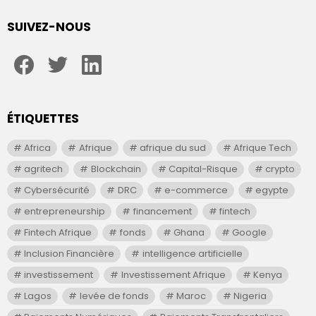
SUIVEZ-NOUS
facebook
twitter
linkedin
ÉTIQUETTES
Africa
Afrique
afrique du sud
Afrique Tech
agritech
Blockchain
Capital-Risque
crypto
Cybersécurité
DRC
e-commerce
egypte
entrepreneurship
financement
fintech
Fintech Afrique
fonds
Ghana
Google
Inclusion Financière
intelligence artificielle
investissement
Investissement Afrique
Kenya
Lagos
levée de fonds
Maroc
Nigeria