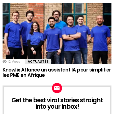
12
Vues
ACTUALITÉS
Knowlix AI lance un assistant IA pour simplifier
les PME en Afrique
Get the best viral stories straight
NEWSLETTER
into your inbox!