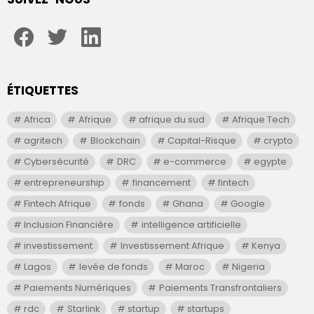
facebook
twitter
linkedin
ÉTIQUETTES
Africa
Afrique
afrique du sud
Afrique Tech
agritech
Blockchain
Capital-Risque
crypto
Cybersécurité
DRC
e-commerce
egypte
entrepreneurship
financement
fintech
Fintech Afrique
fonds
Ghana
Google
Inclusion Financière
intelligence artificielle
investissement
Investissement Afrique
Kenya
Lagos
levée de fonds
Maroc
Nigeria
Paiements Numériques
Paiements Transfrontaliers
rdc
Starlink
startup
startups