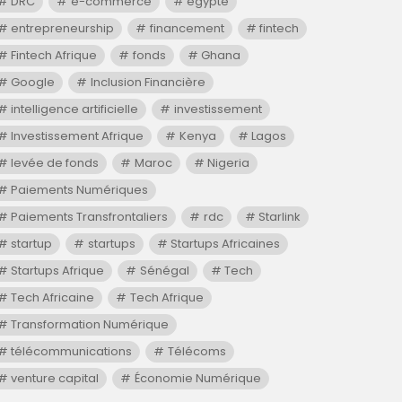
DRC
e-commerce
egypte
entrepreneurship
financement
fintech
Fintech Afrique
fonds
Ghana
Google
Inclusion Financière
intelligence artificielle
investissement
Investissement Afrique
Kenya
Lagos
levée de fonds
Maroc
Nigeria
Paiements Numériques
Paiements Transfrontaliers
rdc
Starlink
startup
startups
Startups Africaines
Startups Afrique
Sénégal
Tech
Tech Africaine
Tech Afrique
Transformation Numérique
télécommunications
Télécoms
venture capital
Économie Numérique