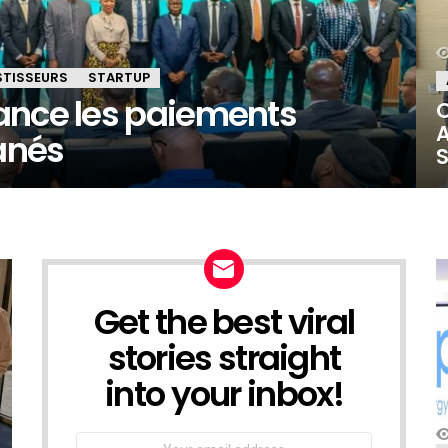
STISSEURS
STARTUP
ance les paiements
O
A
anés
S
Get the best viral
NEWSLETTER
stories straight
into your inbox!
Email