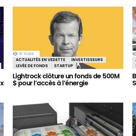
10
Vues
ACTUALITÉS EN VEDETTE
INVESTISSEURS
LEVÉE DE FONDS
STARTUP
Lightrock clôture un fonds de 500M
B
ux
$ pour l’accès à l’énergie
S