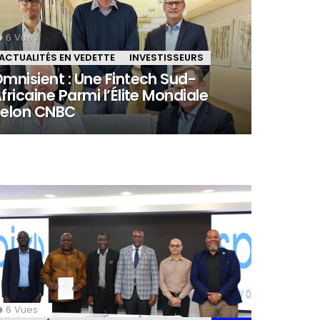
6
Vues
ACTUALITÉS EN VEDETTE
INVESTISSEURS
mnisient : Une Fintech Sud-
fricaine Parmi l’Élite Mondiale
elon CNBC
6
Vues