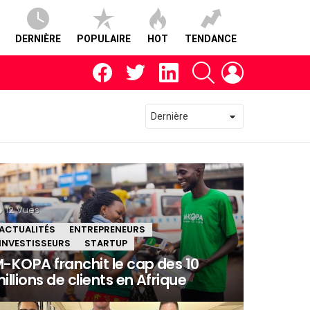
DERNIÈRE
POPULAIRE
HOT
TENDANCE
facebook
twitter
linkedin
RECHERCHE
CONNEXION
12
Vues
ACTUALITÉS
ENTREPRENEURS
INVESTISSEURS
STARTUP
-KOPA franchit le cap des 10
illions de clients en Afrique