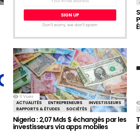
address:
S
P
Don't worry, we don't spam
É
11
Vues
ACTUALITÉS
ENTREPRENEURS
INVESTISSEURS
RAPPORTS & ÉTUDES
SOCIÉTÉS
Nigeria : 2,07 Mds $ échangés par les
T
investisseurs via apps mobiles
i