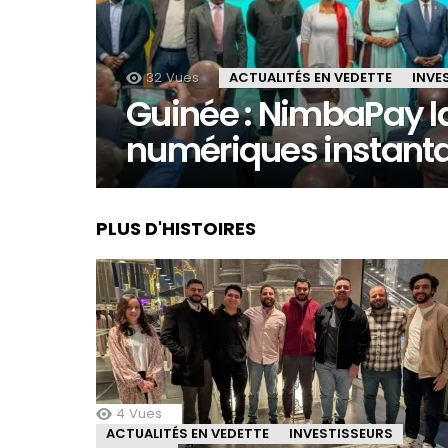
32
Vues
ACTUALITÉS EN VEDETTE
INVE
Guinée : NimbaPay l
numériques instant
PLUS D'HISTOIRES
4
Vues
ACTUALITÉS EN VEDETTE
INVESTISSEURS