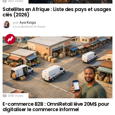
363
Vues
Satellites en Afrique : Liste des pays et usages
clés (2026)
par
Aya Rziga
il y a environ 6 mois
308
Vues
E-commerce B2B : OmniRetail lève 20M$ pour
digitaliser le commerce informel