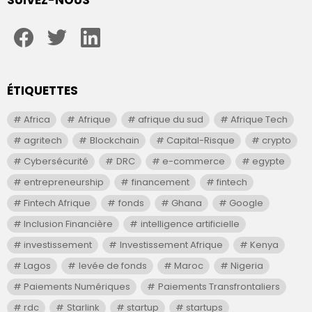
facebook
twitter
linkedin
ÉTIQUETTES
Africa
Afrique
afrique du sud
Afrique Tech
agritech
Blockchain
Capital-Risque
crypto
Cybersécurité
DRC
e-commerce
egypte
entrepreneurship
financement
fintech
Fintech Afrique
fonds
Ghana
Google
Inclusion Financière
intelligence artificielle
investissement
Investissement Afrique
Kenya
Lagos
levée de fonds
Maroc
Nigeria
Paiements Numériques
Paiements Transfrontaliers
rdc
Starlink
startup
startups