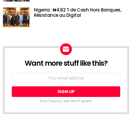
Nigeria : ₦4,92 T de Cash Hors Banques,
Résistance au Digital
Want more stuff like this?
NEWSLETTER
Email
address:
Don't worry, we don't spam