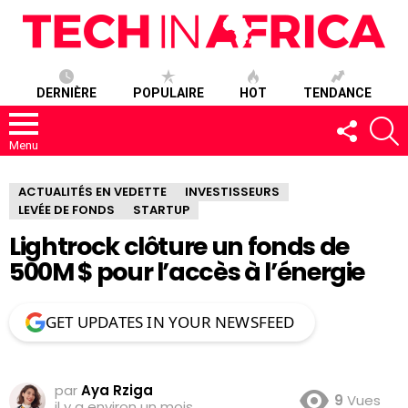
DERNIÈRE
POPULAIRE
HOT
TENDANCE
SUIVEZ-
R
NOUS
Menu
ACTUALITÉS EN VEDETTE
INVESTISSEURS
LEVÉE DE FONDS
STARTUP
Lightrock clôture un fonds de
500M $ pour l’accès à l’énergie
GET UPDATES IN YOUR NEWSFEED
par
Aya Rziga
9
Vues
il y a environ un mois