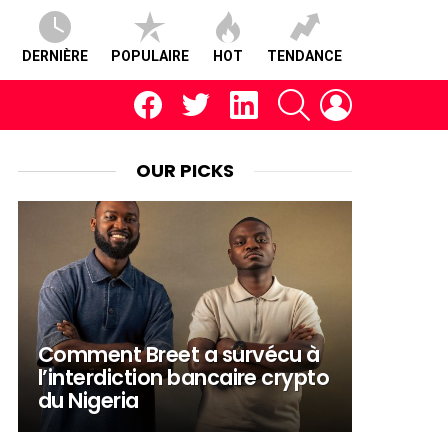
DERNIÈRE
POPULAIRE
HOT
TENDANCE
facebook
twitter
linkedin
RECHERCHE
CONNEXION
OUR PICKS
Comment Breet a survécu à
l’interdiction bancaire crypto
du Nigeria