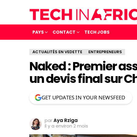
PAYS
CONTACT
TECH JOBS
ACTUALITÉS EN VEDETTE
ENTREPRENEURS
Naked : Premier as
un devis final sur 
GET UPDATES IN YOUR NEWSFEED
par
Aya Rziga
il y a environ 2 mois