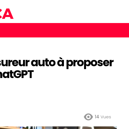
sureur auto à proposer
ChatGPT
14
Vues