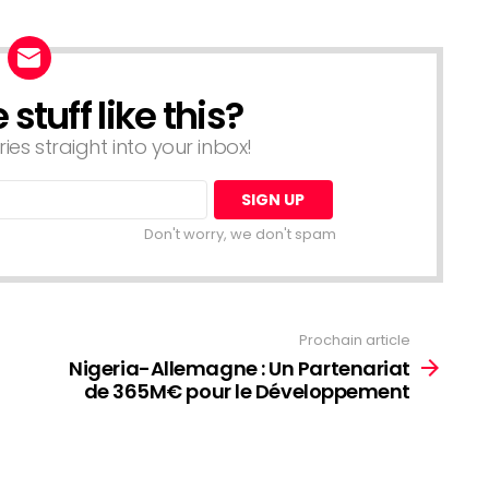
tuff like this?
ries straight into your inbox!
Don't worry, we don't spam
Prochain article
Nigeria-Allemagne : Un Partenariat
de 365M€ pour le Développement