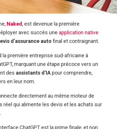
ne,
Naked
, est devenue la première
 déployer avec succès une
application native
evis d’assurance auto
final et contraignant.
la première entreprise sud-africaine à
hatGPT, marquant une étape précoce vers un
ont des
assistants d’IA
pour comprendre,
ers en leur nom.
onnecte directement au même moteur de
s réel qui alimente les devis et les achats sur
.
’interface ChatGPT est la prime finale, et non