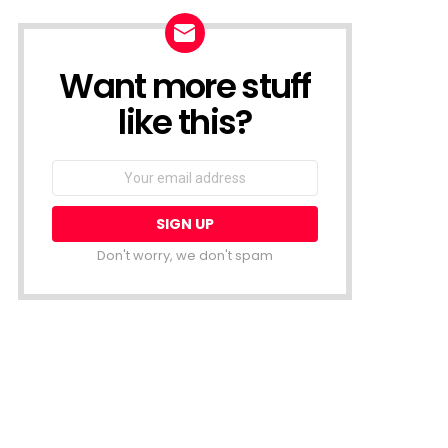
Want more stuff
NEWSLETTER
like this?
Email
address:
Don't worry, we don't spam