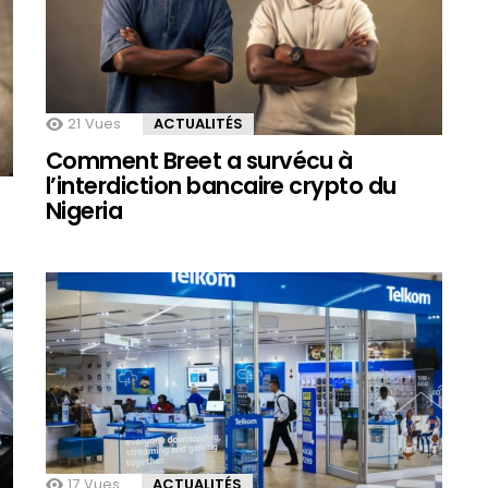
21
Vues
ACTUALITÉS
Comment Breet a survécu à
l’interdiction bancaire crypto du
Nigeria
17
Vues
ACTUALITÉS