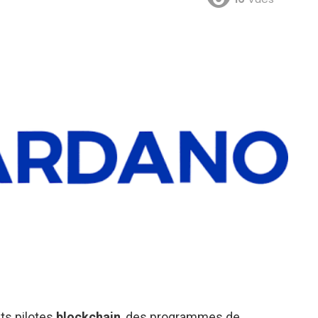
ts pilotes
blockchain
, des programmes de