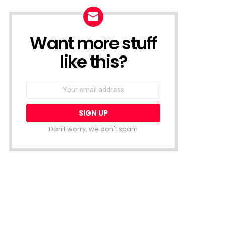
Want more stuff
NEWSLETTER
like this?
Email
address:
Don't worry, we don't spam