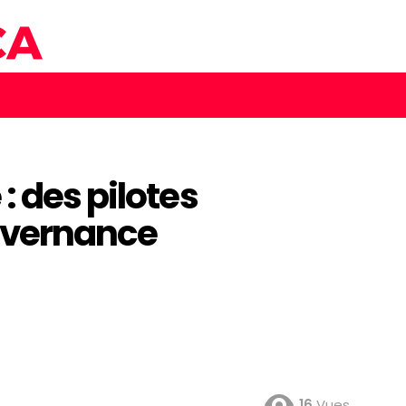
: des pilotes
uvernance
16
Vues