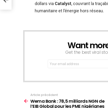
s
dollars via
Catalyst
, couvrant la traçabi
humanitaire et l’énergie hors réseau.
Want more s
NEWSLETTER
Get the best viral sto
Email
address:
Article précédent
Voir
plus
Wema Bank : 78,5 milliards NGN de
l’EIB Global pour les PME nigérianes