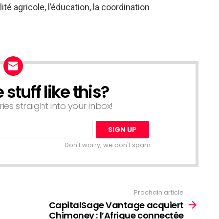
lité agricole, l’éducation, la coordination
tuff like this?
ries straight into your inbox!
Don't worry, we don't spam
Prochain article
CapitalSage Vantage acquiert
Chimoney : l’Afrique connectée