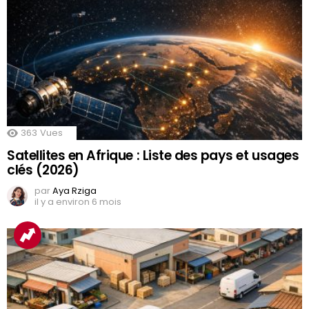
363
Vues
Satellites en Afrique : Liste des pays et usages
clés (2026)
par
Aya Rziga
il y a environ 6 mois