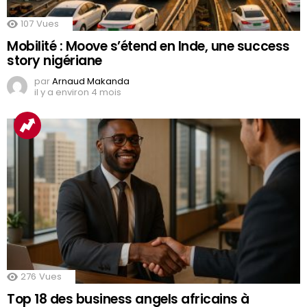
107
Vues
Mobilité : Moove s’étend en Inde, une success
story nigériane
par
Arnaud Makanda
il y a environ 4 mois
276
Vues
Top 18 des business angels africains à