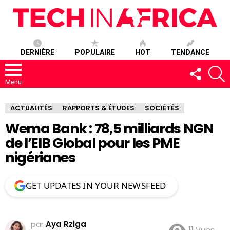
DERNIÈRE
POPULAIRE
HOT
TENDANCE
SUIVEZ-
R
NOUS
Menu
ACTUALITÉS
RAPPORTS & ÉTUDES
SOCIÉTÉS
Wema Bank : 78,5 milliards NGN
de l’EIB Global pour les PME
nigérianes
GET UPDATES IN YOUR NEWSFEED
par
Aya Rziga
11
Vues