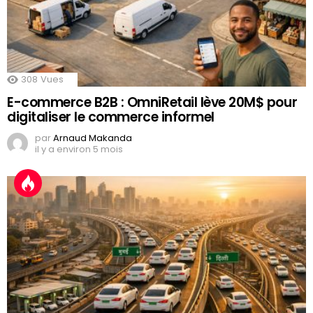
308
Vues
E-commerce B2B : OmniRetail lève 20M$ pour
digitaliser le commerce informel
par
Arnaud Makanda
il y a environ 5 mois