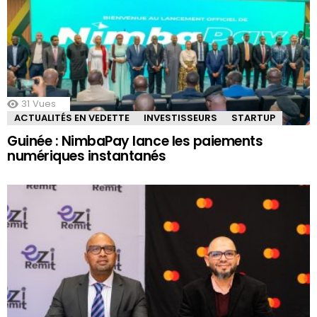
31
Vues
ACTUALITÉS EN VEDETTE
INVESTISSEURS
STARTUP
Guinée : NimbaPay lance les paiements
numériques instantanés