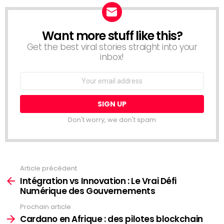
Want more stuff like this?
NEWSLETTER
Get the best viral stories straight into your
inbox!
Email
address:
Don't worry, we don't spam
Article précédent
Voir
plus
Intégration vs Innovation : Le Vrai Défi
Numérique des Gouvernements
Prochain article
Cardano en Afrique : des pilotes blockchain