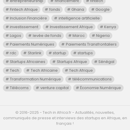
entrepreneurship
financement
fintech
Fintech Afrique
fonds
Ghana
Google
Inclusion Financière
intelligence artificielle
investissement
Investissement Afrique
Kenya
Lagos
levée de fonds
Maroc
Nigeria
Paiements Numériques
Paiements Transfrontaliers
rdc
Starlink
startup
startups
Startups Africaines
Startups Afrique
Sénégal
Tech
Tech Africaine
Tech Afrique
Transformation Numérique
télécommunications
Télécoms
venture capital
Économie Numérique
©️ 2016-2025 - Tech in Africa.fr - Actualités, nouvelles,
communiqués de presse et interviews des startups en Afrique, en
français !