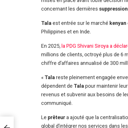
mises en place avant toute décision fin
concernant les dernières
suppression
Tala
est entrée sur le marché
kenyan
Philippines et en Inde.
En 2025,
la PDG Shivani Siroya a décla
millions de clients, octroyé plus de 6 m
chiffre d’affaires annualisé de 300 mill
«
Tala
reste pleinement engagée env
dépendent de
Tala
pour maintenir leur
revenus et subvenir aux besoins de leu
communiqué.
Le
prêteur
a ajouté que la centralisati
on de
global d’intégrer nos services dans l