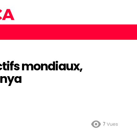
ectifs mondiaux,
enya
7
Vues