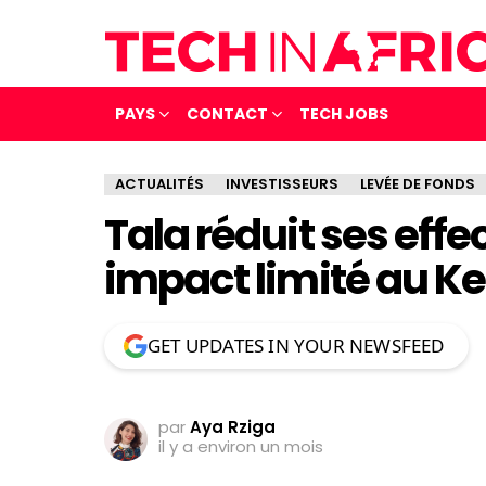
PAYS
CONTACT
TECH JOBS
ACTUALITÉS
INVESTISSEURS
LEVÉE DE FONDS
Tala réduit ses eff
impact limité au K
GET UPDATES IN YOUR NEWSFEED
par
Aya Rziga
il y a environ un mois