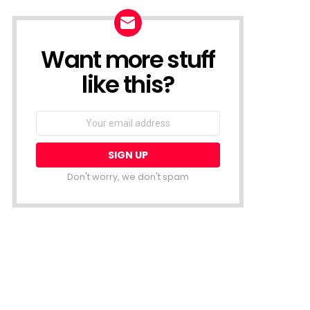
Want more stuff
NEWSLETTER
like this?
Email
address:
Don't worry, we don't spam