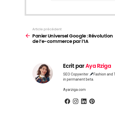
Article précédent
Voir
plus
Panier Universel Google : Révolution
de l’e-commerce par l’IA
Ecrit par
Aya Rziga
SEO Copywriter
Fashion and T
in permanent beta.
Ayarziga.com
facebook
instagram
linkedin
pinterest