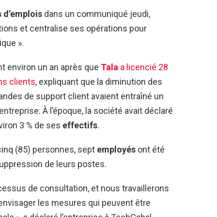
 d’emplois
dans un communiqué jeudi,
ctions et centralise ses opérations pour
ique ».
nt environ un an après que
Tala
a licencié 28
s clients
, expliquant que la diminution des
ndes de support client avaient entraîné un
entreprise. À l’époque, la société avait déclaré
viron 3 % de ses
effectifs
.
-cinq (85) personnes, sept
employés
ont été
 suppression de leurs postes.
cessus de consultation, et nous travaillerons
nvisager les mesures qui peuvent être