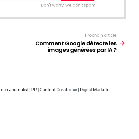
Don't worry, we don't spam
Prochain article
Comment Google détecte les
images générées par IA ?
ech Journalist | PR | Content Creator
| Digital Marketer