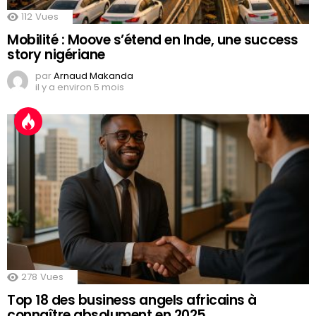
112
Vues
Mobilité : Moove s’étend en Inde, une success
story nigériane
par
Arnaud Makanda
il y a environ 5 mois
278
Vues
Top 18 des business angels africains à
connaître absolument en 2025