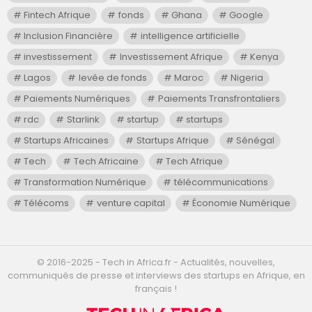
Fintech Afrique
fonds
Ghana
Google
Inclusion Financière
intelligence artificielle
investissement
Investissement Afrique
Kenya
Lagos
levée de fonds
Maroc
Nigeria
Paiements Numériques
Paiements Transfrontaliers
rdc
Starlink
startup
startups
Startups Africaines
Startups Afrique
Sénégal
Tech
Tech Africaine
Tech Afrique
Transformation Numérique
télécommunications
Télécoms
venture capital
Économie Numérique
©️ 2016-2025 - Tech in Africa.fr - Actualités, nouvelles,
communiqués de presse et interviews des startups en Afrique, en
français !