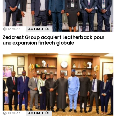
12
Vues
ACTUALITÉS
Zedcrest Group acquiert Leatherback pour
une expansion fintech globale
10
Vues
ACTUALITÉS