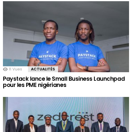
11
Vues
ACTUALITÉS
Paystack lance le Small Business Launchpad
pour les PME nigérianes