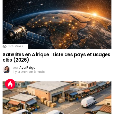
374
Vues
Satellites en Afrique : Liste des pays et usages
clés (2026)
par
Aya Rziga
il y a environ 6 mois