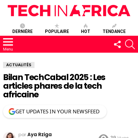
DERNIÈRE
POPULAIRE
HOT
TENDANCE
SUIVEZ-
R
NOUS
Menu
ACTUALITÉS
Bilan TechCabal 2025 : Les
articles phares de la tech
africaine
GET UPDATES IN YOUR NEWSFEED
par
Aya Rziga
39
Vues