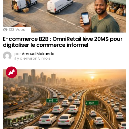
313
Vues
E-commerce B2B : OmniRetail lève 20M$ pour
digitaliser le commerce informel
par
Arnaud Makanda
il y a environ 5 mois