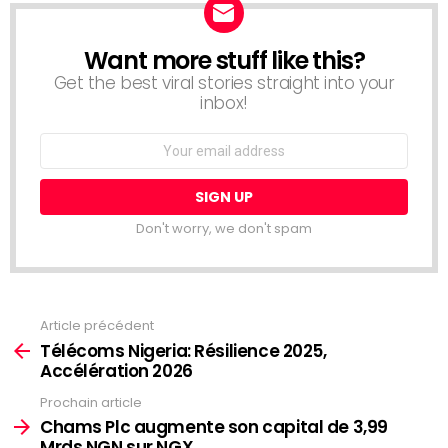
Want more stuff like this?
NEWSLETTER
Get the best viral stories straight into your
inbox!
Email
address:
Don't worry, we don't spam
Article précédent
Voir
plus
Télécoms Nigeria: Résilience 2025,
Accélération 2026
Prochain article
Chams Plc augmente son capital de 3,99
Mrds NGN sur NGX