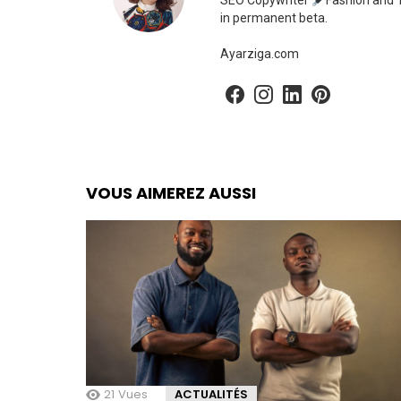
SEO Copywriter
Fashion and T
in permanent beta.
Ayarziga.com
facebook
instagram
linkedin
pinterest
VOUS AIMEREZ AUSSI
21
Vues
ACTUALITÉS