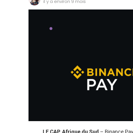
il y a environ 9 mois
LE CAP, Afrique du Sud
– Binance Pay,