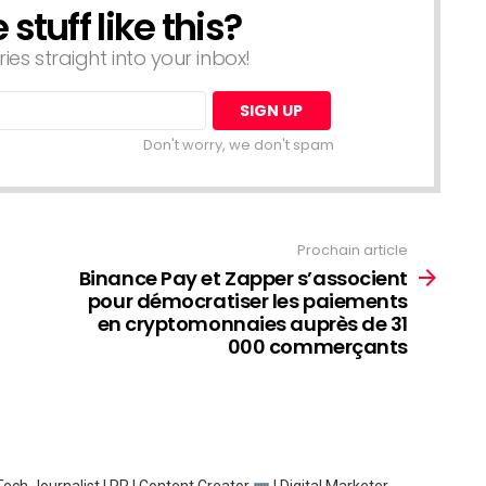
tuff like this?
ries straight into your inbox!
Don't worry, we don't spam
Prochain article
Binance Pay et Zapper s’associent
pour démocratiser les paiements
en cryptomonnaies auprès de 31
000 commerçants