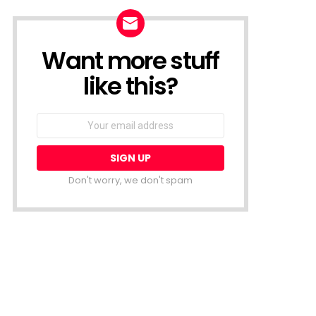
Want more stuff
NEWSLETTER
like this?
Email
address:
Don't worry, we don't spam