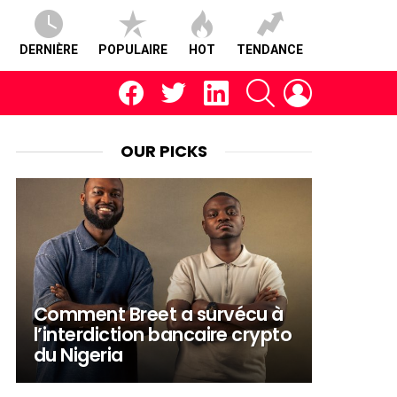
DERNIÈRE
POPULAIRE
HOT
TENDANCE
facebook
twitter
linkedin
RECHERCHE
CONNEXION
OUR PICKS
Comment Breet a survécu à
l’interdiction bancaire crypto
du Nigeria