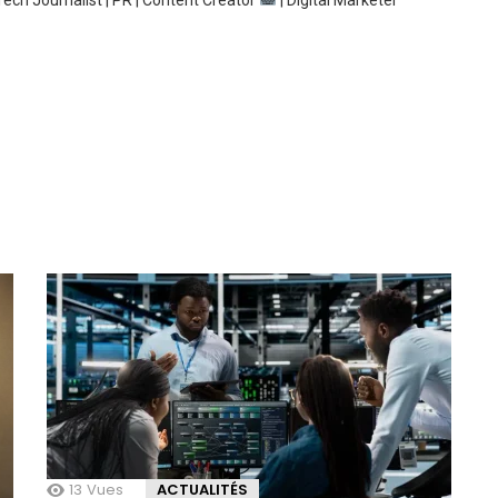
ech Journalist | PR | Content Creator
| Digital Marketer
13
Vues
ACTUALITÉS