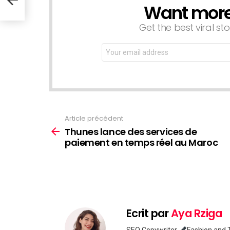
Want more s
NEWSLETTER
Get the best viral sto
Email
address:
Article précédent
Voir
plus
Thunes lance des services de
paiement en temps réel au Maroc
Ecrit par
Aya Rziga