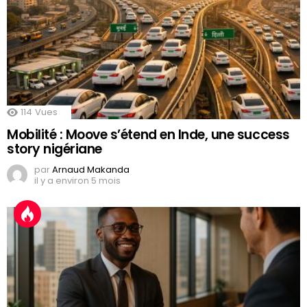
114
Vues
Mobilité : Moove s’étend en Inde, une success
story nigériane
par
Arnaud Makanda
il y a environ 5 mois