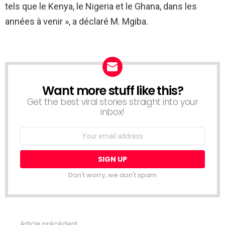
tels que le Kenya, le Nigeria et le Ghana, dans les
années à venir », a déclaré M. Mgiba.
Want more stuff like this?
NEWSLETTER
Get the best viral stories straight into your
inbox!
Email
address:
Don't worry, we don't spam
Article précédent
Voir