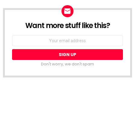
Want more stuff like this?
NEWSLETTER
Email
address:
Don't worry, we don't spam