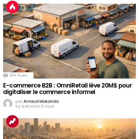
314
Vues
E-commerce B2B : OmniRetail lève 20M$ pour
digitaliser le commerce informel
par
Arnaud Makanda
il y a environ 5 mois