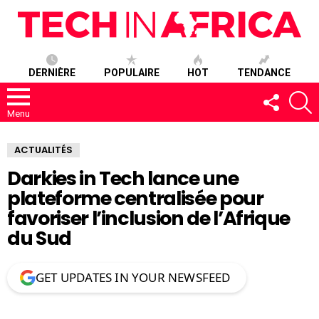
DERNIÈRE
POPULAIRE
HOT
TENDANCE
SUIVEZ-
R
NOUS
Menu
ACTUALITÉS
Darkies in Tech lance une
plateforme centralisée pour
favoriser l’inclusion de l’Afrique
du Sud
GET UPDATES IN YOUR NEWSFEED