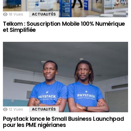
18
Vues
ACTUALITÉS
Telkom : Souscription Mobile 100% Numérique
et Simplifiée
12
Vues
ACTUALITÉS
Paystack lance le Small Business Launchpad
pour les PME nigérianes