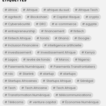
Africa
Afrique
afrique du sud
Afrique Tech
agritech
Blockchain
Capital-Risque
crypto
Cybersécurité
DRC
e-commerce
egypte
entrepreneurship
financement
fintech
Fintech Afrique
fonds
Ghana
Google
Inclusion Financière
intelligence artificielle
investissement
Investissement Afrique
Kenya
Lagos
levée de fonds
Maroc
Nigeria
Paiements Numériques
Paiements Transfrontaliers
rdc
Starlink
startup
startups
Startups Africaines
Startups Afrique
Sénégal
Tech
Tech Africaine
Tech Afrique
Transformation Numérique
télécommunications
Télécoms
venture capital
Économie Numérique