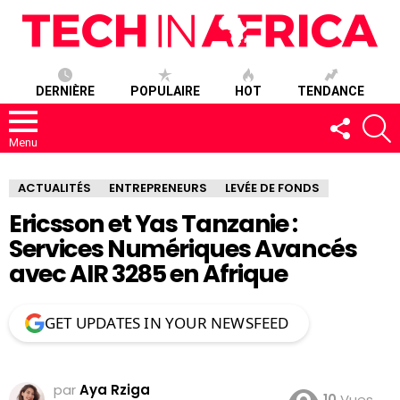
DERNIÈRE
POPULAIRE
HOT
TENDANCE
SUIVEZ-
R
NOUS
Menu
ACTUALITÉS
ENTREPRENEURS
LEVÉE DE FONDS
Ericsson et Yas Tanzanie :
Services Numériques Avancés
avec AIR 3285 en Afrique
GET UPDATES IN YOUR NEWSFEED
par
Aya Rziga
10
Vues