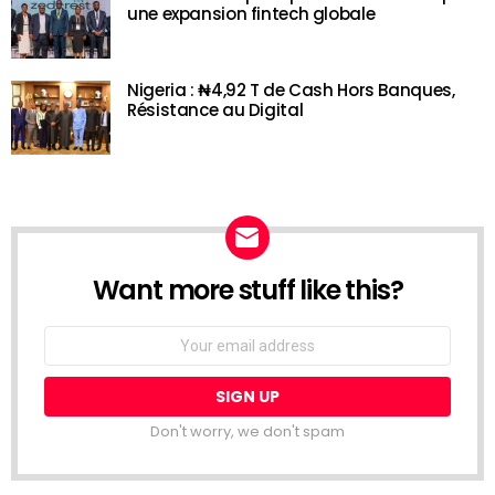
une expansion fintech globale
Nigeria : ₦4,92 T de Cash Hors Banques,
Résistance au Digital
Want more stuff like this?
NEWSLETTER
Email
address:
Don't worry, we don't spam