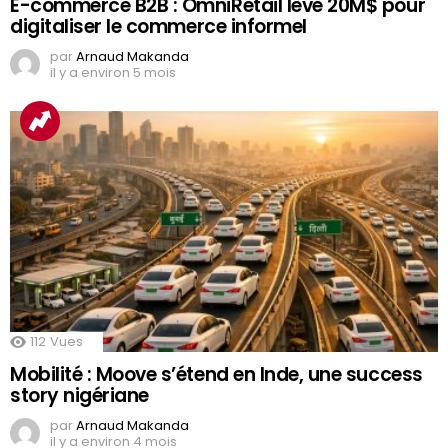
E-commerce B2B : OmniRetail lève 20M$ pour
digitaliser le commerce informel
par
Arnaud Makanda
il y a environ 5 mois
112
Vues
Mobilité : Moove s’étend en Inde, une success
story nigériane
par
Arnaud Makanda
il y a environ 4 mois