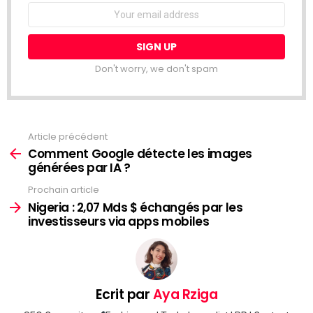
Email
address:
Don't worry, we don't spam
Article précédent
Voir
plus
Comment Google détecte les images
générées par IA ?
Prochain article
Nigeria : 2,07 Mds $ échangés par les
investisseurs via apps mobiles
Ecrit par
Aya Rziga