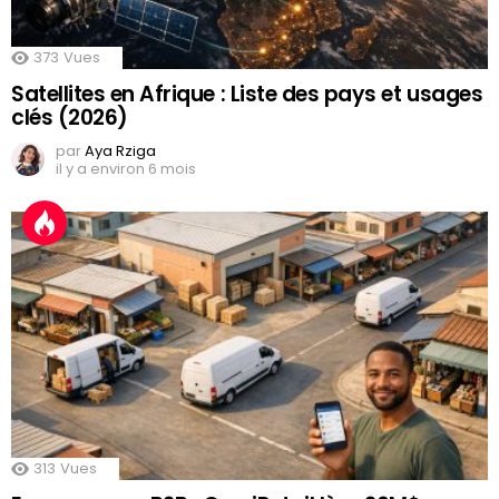
373
Vues
Satellites en Afrique : Liste des pays et usages
clés (2026)
par
Aya Rziga
il y a environ 6 mois
313
Vues