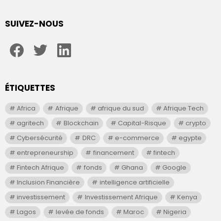
SUIVEZ-NOUS
facebook
twitter
linkedin
ÉTIQUETTES
Africa
Afrique
afrique du sud
Afrique Tech
agritech
Blockchain
Capital-Risque
crypto
Cybersécurité
DRC
e-commerce
egypte
entrepreneurship
financement
fintech
Fintech Afrique
fonds
Ghana
Google
Inclusion Financière
intelligence artificielle
investissement
Investissement Afrique
Kenya
Lagos
levée de fonds
Maroc
Nigeria