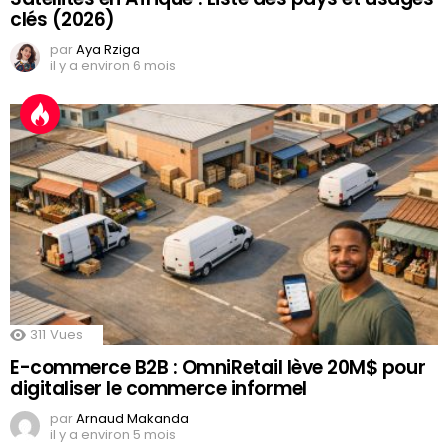
clés (2026)
par
Aya Rziga
il y a environ 6 mois
311
Vues
E-commerce B2B : OmniRetail lève 20M$ pour
digitaliser le commerce informel
par
Arnaud Makanda
il y a environ 5 mois