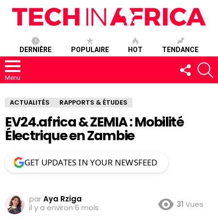
DERNIÈRE
POPULAIRE
HOT
TENDANCE
SUIVEZ-
R
NOUS
Menu
ACTUALITÉS
RAPPORTS & ÉTUDES
EV24.africa & ZEMIA : Mobilité
Électrique en Zambie
GET UPDATES IN YOUR NEWSFEED
par
Aya Rziga
31
Vues
il y a environ 6 mois