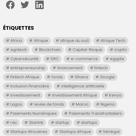
ÉTIQUETTES
Africa
Afrique
afrique du sud
Afrique Tech
agritech
Blockchain
Capital-Risque
crypto
Cybersécurité
DRC
e-commerce
egypte
entrepreneurship
financement
fintech
Fintech Afrique
fonds
Ghana
Google
Inclusion Financière
intelligence artificielle
investissement
Investissement Afrique
Kenya
Lagos
levée de fonds
Maroc
Nigeria
Paiements Numériques
Paiements Transfrontaliers
rdc
Starlink
startup
startups
Startups Africaines
Startups Afrique
Sénégal