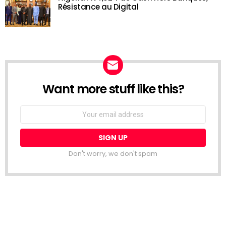
Résistance au Digital
Want more stuff like this?
NEWSLETTER
Email
address:
Don't worry, we don't spam