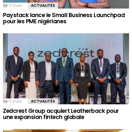
11
Vues
ACTUALITÉS
Paystack lance le Small Business Launchpad
pour les PME nigérianes
11
Vues
ACTUALITÉS
Zedcrest Group acquiert Leatherback pour
une expansion fintech globale