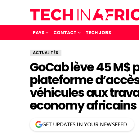
PAYS
CONTACT
TECH JOBS
ACTUALITÉS
GoCab lève 45 M$ p
plateforme d’accès 
véhicules aux travai
economy africains
GET UPDATES IN YOUR NEWSFEED