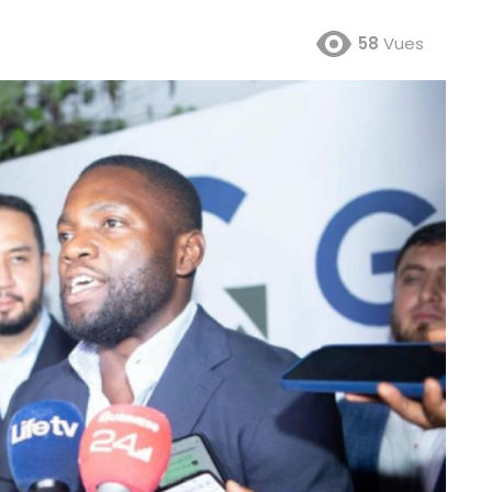
58
Vues