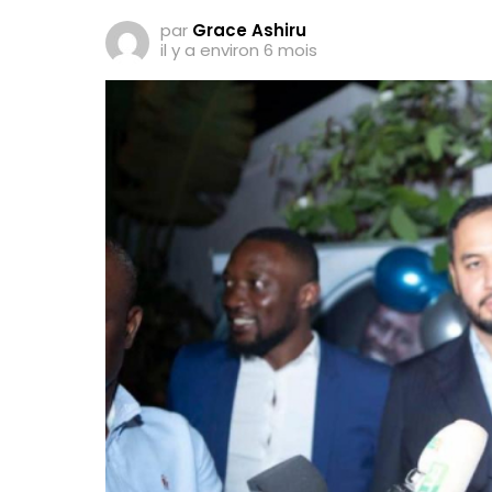
par
Grace Ashiru
il y a environ 6 mois