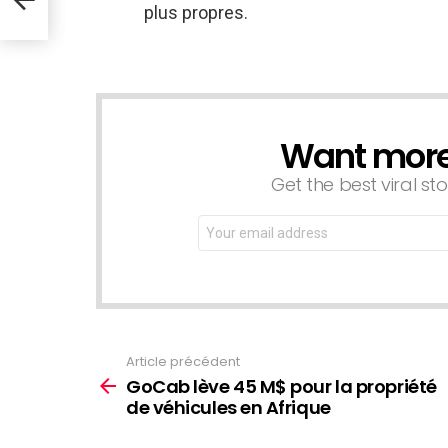
plus propres.
Want more s
NEWSLETTER
Get the best viral sto
Email
address:
Article précédent
Voir
plus
GoCab lève 45 M$ pour la propriété
de véhicules en Afrique