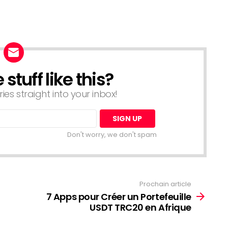
tuff like this?
ries straight into your inbox!
Don't worry, we don't spam
Prochain article
7 Apps pour Créer un Portefeuille
USDT TRC20 en Afrique