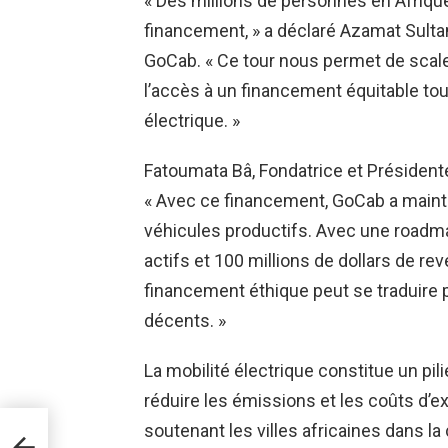
« Des millions de personnes en Afrique 
financement, » a déclaré Azamat Sulta
GoCab. « Ce tour nous permet de scal
l’accès à un financement équitable tout
électrique. »
Fatoumata Bâ, Fondatrice et Présidente
« Avec ce financement, GoCab a mainte
véhicules productifs. Avec une roadmap
actifs et 100 millions de dollars de r
financement éthique peut se traduire p
décents. »
La mobilité électrique constitue un pili
réduire les émissions et les coûts d’ex
soutenant les villes africaines dans l
é de