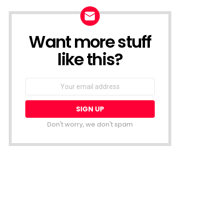
Want more stuff
NEWSLETTER
like this?
Email
address:
Don't worry, we don't spam