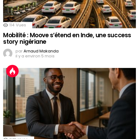
114
Vues
Mobilité : Moove s’étend en Inde, une success
story nigériane
par
Arnaud Makanda
il y a environ 5 mois