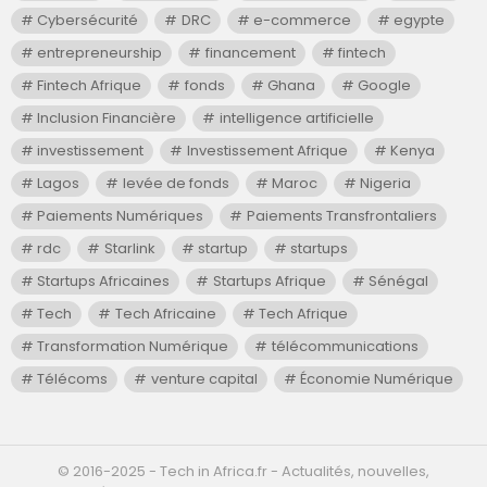
Cybersécurité
DRC
e-commerce
egypte
entrepreneurship
financement
fintech
Fintech Afrique
fonds
Ghana
Google
Inclusion Financière
intelligence artificielle
investissement
Investissement Afrique
Kenya
Lagos
levée de fonds
Maroc
Nigeria
Paiements Numériques
Paiements Transfrontaliers
rdc
Starlink
startup
startups
Startups Africaines
Startups Afrique
Sénégal
Tech
Tech Africaine
Tech Afrique
Transformation Numérique
télécommunications
Télécoms
venture capital
Économie Numérique
©️ 2016-2025 - Tech in Africa.fr - Actualités, nouvelles,