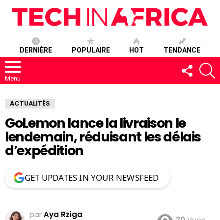
DERNIÈRE
POPULAIRE
HOT
TENDANCE
SUIVEZ-
R
NOUS
Menu
ACTUALITÉS
GoLemon lance la livraison le
lendemain, réduisant les délais
d’expédition
GET UPDATES IN YOUR NEWSFEED
par
Aya Rziga
20
Vues