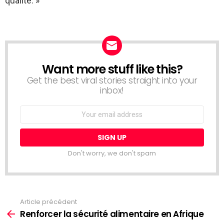
qualité. »
Want more stuff like this?
NEWSLETTER
Get the best viral stories straight into your
inbox!
Email
address:
Don't worry, we don't spam
Article précédent
Voir
plus
Renforcer la sécurité alimentaire en Afrique