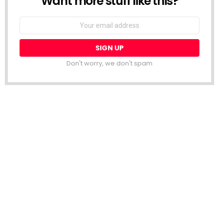
Want more stuff like this?
Email
address:
Don't worry, we don't spam