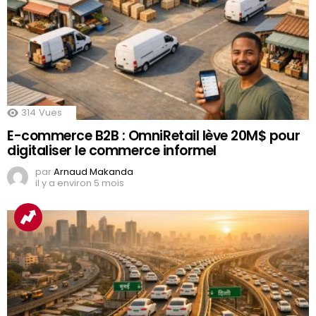
314
Vues
E-commerce B2B : OmniRetail lève 20M$ pour
digitaliser le commerce informel
par
Arnaud Makanda
il y a environ 5 mois