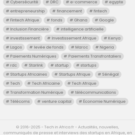
Cybersécurité
DRC
e-commerce
egypte
entrepreneurship
financement
fintech
Fintech Afrique
fonds
Ghana
Google
Inclusion Financière
intelligence artificielle
investissement
Investissement Afrique
Kenya
Lagos
levée de fonds
Maroc
Nigeria
Paiements Numériques
Paiements Transfrontaliers
rdc
Starlink
startup
startups
Startups Africaines
Startups Afrique
Sénégal
Tech
Tech Africaine
Tech Afrique
Transformation Numérique
télécommunications
Télécoms
venture capital
Économie Numérique
©️ 2016-2025 - Tech in Africa.fr - Actualités, nouvelles,
communiqués de presse et interviews des startups en Afrique, en