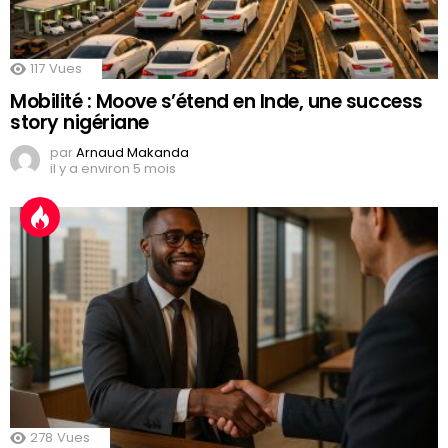
117
Vues
Mobilité : Moove s’étend en Inde, une success
story nigériane
par
Arnaud Makanda
il y a environ 5 mois
278
Vues