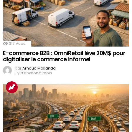
317
Vues
E-commerce B2B : OmniRetail lève 20M$ pour
digitaliser le commerce informel
par
Arnaud Makanda
il y a environ 5 mois