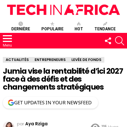
DERNIÈRE
POPULAIRE
HOT
TENDANCE
SUIVEZ-
R
NOUS
Menu
ACTUALITÉS
ENTREPRENEURS
LEVÉE DE FONDS
Jumia vise la rentabilité d’ici 2027
face à des défis et des
changements stratégiques
GET UPDATES IN YOUR NEWSFEED
par
Aya Rziga
115
Vues