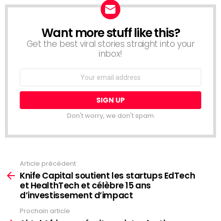
Want more stuff like this?
NEWSLETTER
Get the best viral stories straight into your
inbox!
Email
address:
Don't worry, we don't spam
Article précédent
Voir
plus
Knife Capital soutient les startups EdTech
et HealthTech et célèbre 15 ans
d’investissement d’impact
Prochain article