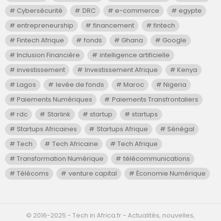
Cybersécurité
DRC
e-commerce
egypte
entrepreneurship
financement
fintech
Fintech Afrique
fonds
Ghana
Google
Inclusion Financière
intelligence artificielle
investissement
Investissement Afrique
Kenya
Lagos
levée de fonds
Maroc
Nigeria
Paiements Numériques
Paiements Transfrontaliers
rdc
Starlink
startup
startups
Startups Africaines
Startups Afrique
Sénégal
Tech
Tech Africaine
Tech Afrique
Transformation Numérique
télécommunications
Télécoms
venture capital
Économie Numérique
©️ 2016-2025 - Tech in Africa.fr - Actualités, nouvelles,