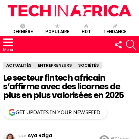
DERNIÈRE
POPULAIRE
HOT
TENDANCE
SUIVEZ-
R
NOUS
Menu
ACTUALITÉS
ENTREPRENEURS
SOCIÉTÉS
Le secteur fintech africain
s’affirme avec des licornes de
plus en plus valorisées en 2025
GET UPDATES IN YOUR NEWSFEED
par
Aya Rziga
67
Vues