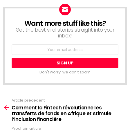
Want more stuff like this?
NEWSLETTER
Get the best viral stories straight into your
inbox!
Email
address:
Don't worry, we don't spam
Article précédent
Voir
plus
Comment la Fintech révolutionne les
transferts de fonds en Afrique et stimule
l’inclusion financière
Prochain article