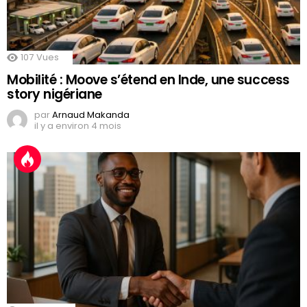
107
Vues
Mobilité : Moove s’étend en Inde, une success
story nigériane
par
Arnaud Makanda
il y a environ 4 mois