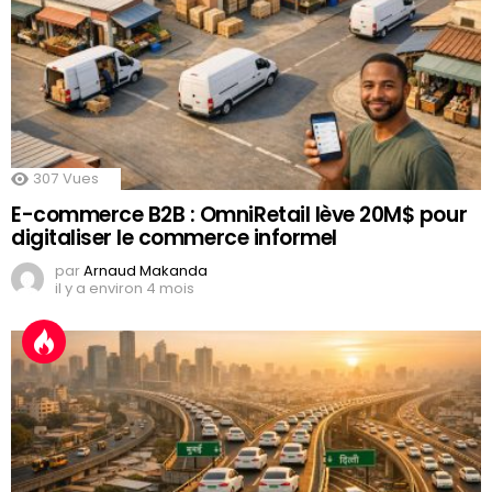
307
Vues
E-commerce B2B : OmniRetail lève 20M$ pour
digitaliser le commerce informel
par
Arnaud Makanda
il y a environ 4 mois