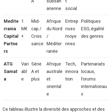
A
subsah
t
arienne
social
Medite
1
Mid-
Afrique
Entrep
Politiques
rrania
M€
cap /
du Nord
rises
ESG, égalité
Capital
+
Crois
/
moye
des genres
Partne
sance
Méditer
nnes
rs
ranée
ATG
Vari
Série
Afrique
Tech,
Partenariats
Samat
abl
A et
australe
innova
locaux,
a
e
plus
et
tion
forums
oriental
internationau
e
x
Ce tableau illustre la diversité des approches et des