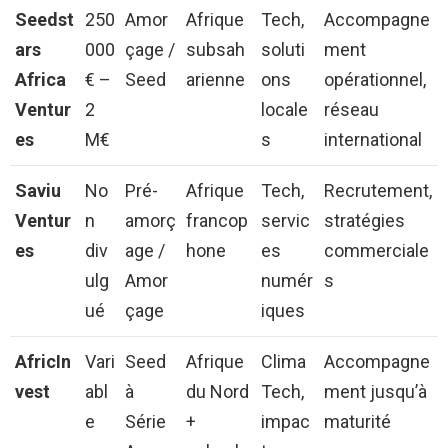
Seedst
250
Amor
Afrique
Tech,
Accompagne
ars
000
çage /
subsah
soluti
ment
Africa
€ –
Seed
arienne
ons
opérationnel,
Ventur
2
locale
réseau
es
M€
s
international
Saviu
No
Pré-
Afrique
Tech,
Recrutement,
Ventur
n
amorç
francop
servic
stratégies
es
div
age /
hone
es
commerciale
ulg
Amor
numér
s
ué
çage
iques
AfricIn
Vari
Seed
Afrique
Clima
Accompagne
vest
abl
à
du Nord
Tech,
ment jusqu’à
e
Série
+
impac
maturité