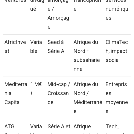
ué
e /
e
numériqu
Amorçag
es
e
AfricInve
Varia
Seed à
Afrique du
ClimaTec
st
ble
Série A
Nord +
h, impact
subsaharie
social
nne
Mediterra
1 M€
Mid-cap /
Afrique du
Entrepris
nia
+
Croissan
Nord /
es
Capital
ce
Méditerrané
moyenne
e
s
ATG
Varia
Série A et
Afrique
Tech,