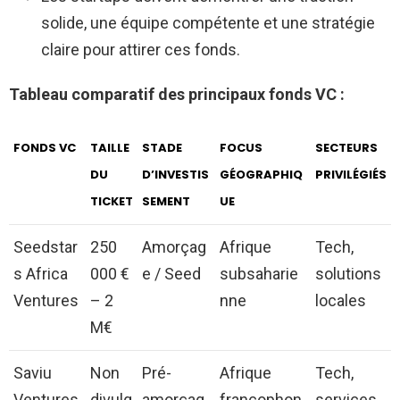
solide, une équipe compétente et une stratégie
claire pour attirer ces fonds.
Tableau comparatif des principaux fonds VC :
FONDS VC
TAILLE
STADE
FOCUS
SECTEURS
DU
D’INVESTIS
GÉOGRAPHIQ
PRIVILÉGIÉS
TICKET
SEMENT
UE
Seedstar
250
Amorçag
Afrique
Tech,
s Africa
000 €
e / Seed
subsaharie
solutions
Ventures
– 2
nne
locales
M€
Saviu
Non
Pré-
Afrique
Tech,
Ventures
divulg
amorçag
francophon
services