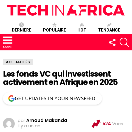
DERNIÈRE
POPULAIRE
HOT
TENDANCE
SUIVEZ-
R
NOUS
Menu
ACTUALITÉS
Les fonds VC qui investissent
activement en Afrique en 2025
GET UPDATES IN YOUR NEWSFEED
par
Arnaud Makanda
524
Vues
il y a un an