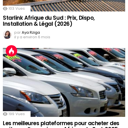
103
Vues
Starlink Afrique du Sud : Prix, Dispo,
Installation & Légal (2026)
par
Aya Rziga
il y a environ 6 mois
199
Vues
Les meilleures plateformes pour acheter des