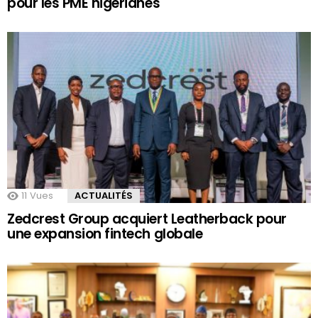
pour les PME nigérianes
11
Vues
ACTUALITÉS
Zedcrest Group acquiert Leatherback pour
une expansion fintech globale