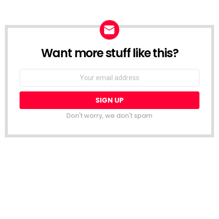
Want more stuff like this?
NEWSLETTER
Email
address:
Don't worry, we don't spam