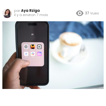
par
Aya Rziga
37
Vues
il y a environ 7 mois