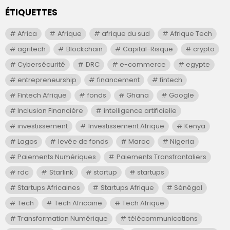
ÉTIQUETTES
Africa
Afrique
afrique du sud
Afrique Tech
agritech
Blockchain
Capital-Risque
crypto
Cybersécurité
DRC
e-commerce
egypte
entrepreneurship
financement
fintech
Fintech Afrique
fonds
Ghana
Google
Inclusion Financière
intelligence artificielle
investissement
Investissement Afrique
Kenya
Lagos
levée de fonds
Maroc
Nigeria
Paiements Numériques
Paiements Transfrontaliers
rdc
Starlink
startup
startups
Startups Africaines
Startups Afrique
Sénégal
Tech
Tech Africaine
Tech Afrique
Transformation Numérique
télécommunications