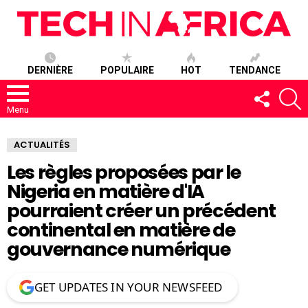
DERNIÈRE
POPULAIRE
HOT
TENDANCE
SUIVEZ-
R
NOUS
Menu
ACTUALITÉS
Les règles proposées par le
Nigeria en matière d'IA
pourraient créer un précédent
continental en matière de
gouvernance numérique
GET UPDATES IN YOUR NEWSFEED