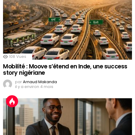
108
Vues
Mobilité : Moove s’étend en Inde, une success
story nigériane
par
Arnaud Makanda
il y a environ 4 mois