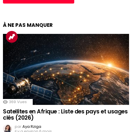
À NE PAS MANQUER
369
Vues
Satellites en Afrique : Liste des pays et usages
clés (2026)
par
Aya Rziga
il y a environ 6 mois