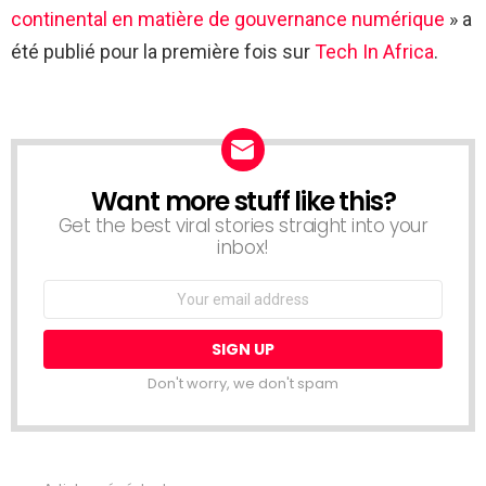
continental en matière de gouvernance numérique
» a
été publié pour la première fois sur
Tech In Africa
.
Want more stuff like this?
NEWSLETTER
Get the best viral stories straight into your
inbox!
Email
address:
Don't worry, we don't spam