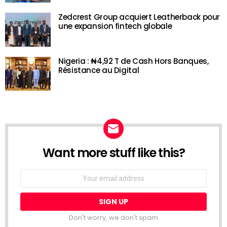
Zedcrest Group acquiert Leatherback pour
une expansion fintech globale
Nigeria : ₦4,92 T de Cash Hors Banques,
Résistance au Digital
Want more stuff like this?
NEWSLETTER
Email
address:
Don't worry, we don't spam