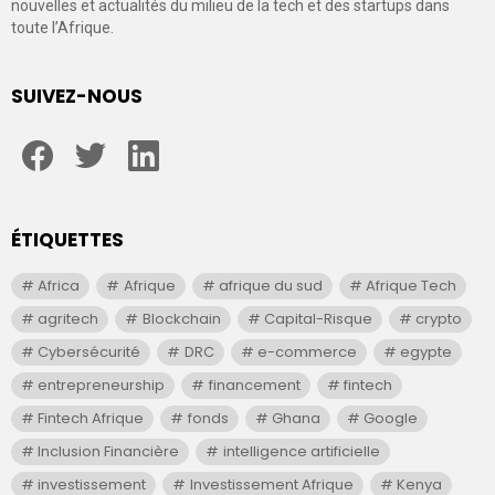
nouvelles et actualités du milieu de la tech et des startups dans
toute l’Afrique.
SUIVEZ-NOUS
facebook
twitter
linkedin
ÉTIQUETTES
Africa
Afrique
afrique du sud
Afrique Tech
agritech
Blockchain
Capital-Risque
crypto
Cybersécurité
DRC
e-commerce
egypte
entrepreneurship
financement
fintech
Fintech Afrique
fonds
Ghana
Google
Inclusion Financière
intelligence artificielle
investissement
Investissement Afrique
Kenya