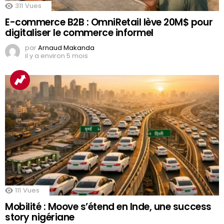
311
Vues
E-commerce B2B : OmniRetail lève 20M$ pour
digitaliser le commerce informel
par
Arnaud Makanda
il y a environ 5 mois
111
Vues
Mobilité : Moove s’étend en Inde, une success
story nigériane