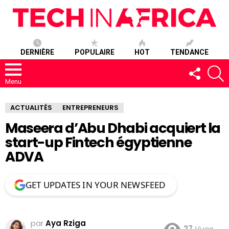
DERNIÈRE
POPULAIRE
HOT
TENDANCE
SUIVEZ-
R
NOUS
Menu
ACTUALITÉS
ENTREPRENEURS
Maseera d’Abu Dhabi acquiert la
start-up Fintech égyptienne
ADVA
GET UPDATES IN YOUR NEWSFEED
par
Aya Rziga
27
Vues