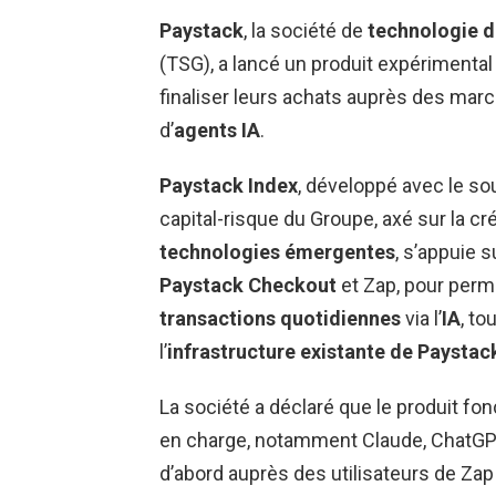
Paystack
, la société de
technologie 
(TSG), a lancé un produit expérimental
finaliser leurs achats auprès des ma
d’
agents IA
.
Paystack Index
, développé avec le so
capital-risque du Groupe, axé sur la cr
technologies émergentes
, s’appuie 
Paystack Checkout
et Zap, pour perme
transactions quotidiennes
via l’
IA
, to
l’
infrastructure existante de Paystac
La société a déclaré que le produit fo
en charge, notamment Claude, ChatGPT
d’abord auprès des utilisateurs de Za