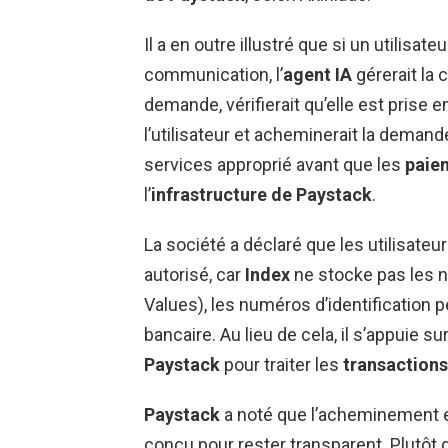
Il a en outre illustré que si un utilisa
communication, l’
agent IA
gérerait la 
demande, vérifierait qu’elle est prise 
l’utilisateur et acheminerait la deman
services approprié avant que les
paie
l’
infrastructure de Paystack
.
La société a déclaré que les utilisate
autorisé, car
Index
ne stocke pas les n
Values), les numéros d’identification 
bancaire. Au lieu de cela, il s’appuie sur 
Paystack
pour traiter les
transactions
Paystack
a noté que l’acheminement en
conçu pour rester transparent. Plutôt