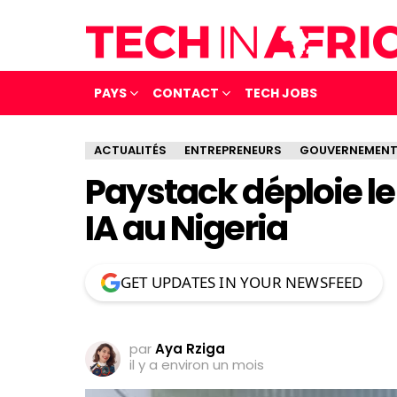
PAYS
CONTACT
TECH JOBS
ACTUALITÉS
ENTREPRENEURS
GOUVERNEMEN
Paystack déploie le
IA au Nigeria
GET UPDATES IN YOUR NEWSFEED
par
Aya Rziga
il y a environ un mois