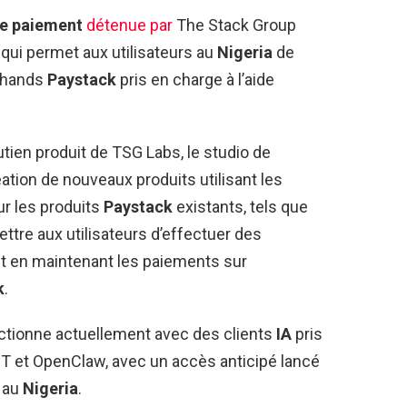
de paiement
détenue par
The Stack Group
 qui permet aux utilisateurs au
Nigeria
de
rchands
Paystack
pris en charge à l’aide
utien produit de TSG Labs, le studio de
éation de nouveaux produits utilisant les
sur les produits
Paystack
existants, tels que
ttre aux utilisateurs d’effectuer des
ut en maintenant les paiements sur
k
.
nctionne actuellement avec des clients
IA
pris
 et OpenClaw, avec un accès anticipé lancé
p au
Nigeria
.