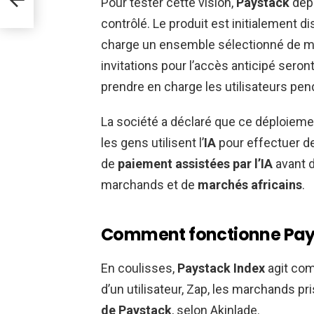
Pour tester cette vision,
Paystack
dép
contrôlé. Le produit est initialement 
charge un ensemble sélectionné de ma
invitations pour l’accès anticipé sero
prendre en charge les utilisateurs pen
La société a déclaré que ce déploiemen
les gens utilisent l’
IA
pour effectuer 
de
paiement assistées par l’IA
avant d
marchands et de
marchés africains
.
Comment fonctionne Pay
En coulisses,
Paystack Index
agit com
d’un utilisateur, Zap, les marchands pri
de Paystack
, selon Akinlade.