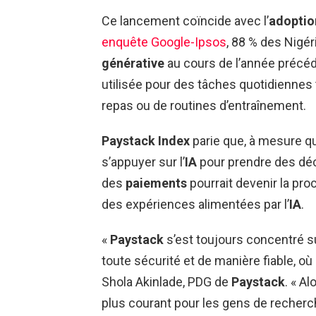
Ce lancement coïncide avec l’
adoption
enquête Google-Ipsos
, 88 % des Nigéri
générative
au cours de l’année précéde
utilisée pour des tâches quotidiennes t
repas ou de routines d’entraînement.
Paystack Index
parie que, à mesure 
s’appuyer sur l’
IA
pour prendre des déc
des
paiements
pourrait devenir la pro
des expériences alimentées par l’
IA
.
«
Paystack
s’est toujours concentré su
toute sécurité et de manière fiable, où 
Shola Akinlade, PDG de
Paystack
. « A
plus courant pour les gens de recherch