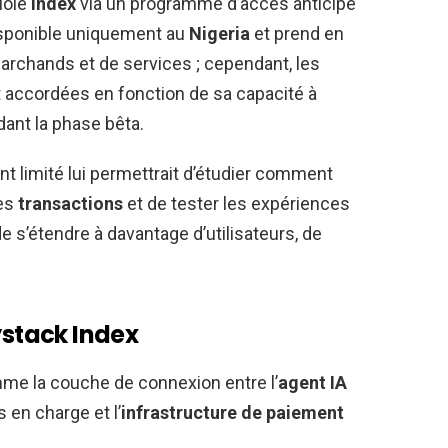
loie
Index
via un programme d’accès anticipé
disponible uniquement au
Nigeria
et prend en
rchands et de services ; cependant, les
nt accordées en fonction de sa capacité à
dant la phase bêta.
t limité lui permettrait d’étudier comment
des
transactions
et de tester les expériences
e s’étendre à davantage d’utilisateurs, de
stack Index
me la couche de connexion entre l’
agent IA
s en charge et l’
infrastructure de paiement