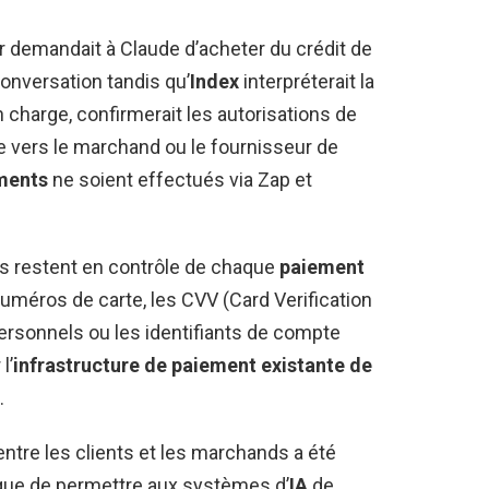
teur demandait à Claude d’acheter du crédit de
conversation tandis qu’
Index
interpréterait la
en charge, confirmerait les autorisations de
de vers le marchand ou le fournisseur de
ments
ne soient effectués via Zap et
urs restent en contrôle de chaque
paiement
uméros de carte, les CVV (Card Verification
personnels ou les identifiants de compte
l’
infrastructure de paiement existante de
.
tre les clients et les marchands a été
 que de permettre aux systèmes d’
IA
de