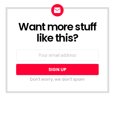
Want more stuff
NEWSLETTER
like this?
Email
address:
Don't worry, we don't spam