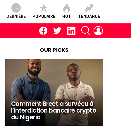
DERNIÈRE
POPULAIRE
HOT
TENDANCE
facebook
twitter
linkedin
RECHERCHE
CONNEXION
OUR PICKS
Comment Breet a survécu à
l’interdiction bancaire crypto
du Nigeria