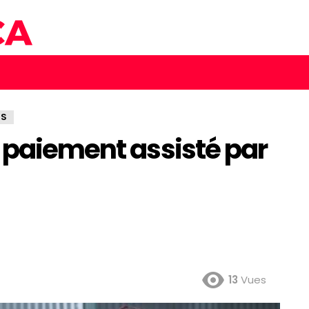
TS
 paiement assisté par
13
Vues