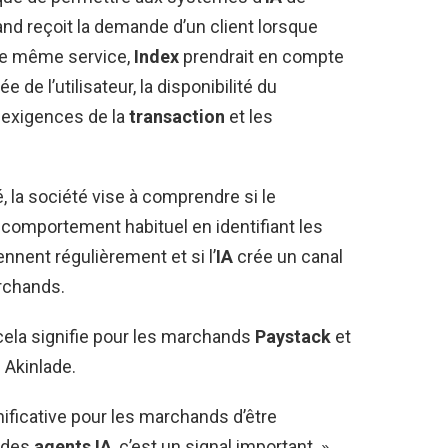
 reçoit la demande d’un client lorsque
 le même service,
Index
prendrait en compte
e de l’utilisateur, la disponibilité du
s exigences de la
transaction
et les
, la société vise à comprendre si le
comportement habituel en identifiant les
ennent régulièrement et si l’
IA
crée un canal
archands.
ela signifie pour les marchands
Paystack
et
 Akinlade.
ificative pour les marchands d’être
a des
agents IA
, c’est un signal important. »