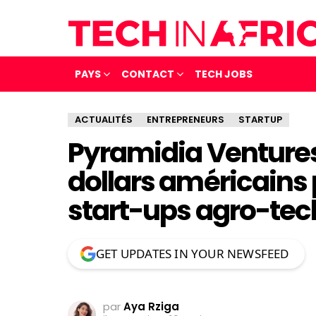
PAYS
CONTACT
TECH JOBS
ACTUALITÉS
ENTREPRENEURS
STARTUP
Pyramidia Ventures 
dollars américains
start-ups agro-te
GET UPDATES IN YOUR NEWSFEED
par
Aya Rziga