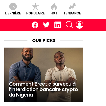
DERNIÈRE
POPULAIRE
HOT
TENDANCE
facebook
twitter
linkedin
RECHERCHE
CONNEXION
OUR PICKS
Comment Breet a survécu à
l’interdiction bancaire crypto
du Nigeria