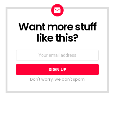
Want more stuff
NEWSLETTER
like this?
Email
address:
Don't worry, we don't spam