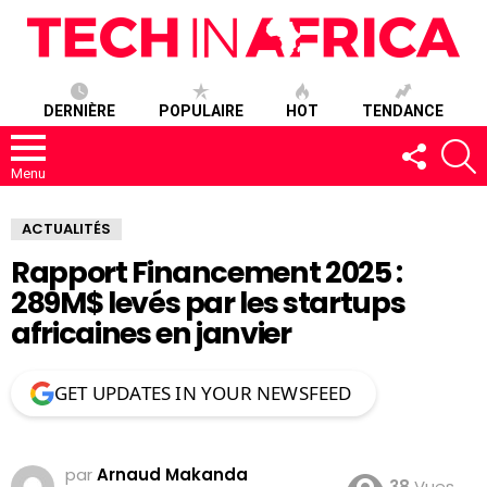
DERNIÈRE
POPULAIRE
HOT
TENDANCE
SUIVEZ-
R
NOUS
Menu
ACTUALITÉS
Rapport Financement 2025 :
289M$ levés par les startups
africaines en janvier
GET UPDATES IN YOUR NEWSFEED
par
Arnaud Makanda
38
Vues