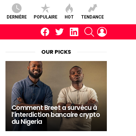
DERNIÈRE
POPULAIRE
HOT
TENDANCE
facebook
twitter
linkedin
RECHERCHE
CONNEXION
OUR PICKS
Comment Breet a survécu à
l’interdiction bancaire crypto
du Nigeria