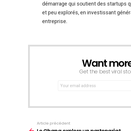
démarrage qui soutient des startups 
et peu explorés, en investissant génér
entreprise.
Want more s
NEWSLETTER
Get the best viral sto
Email
address:
Article précédent
Voir
plus
Le Ghana explore un partenariat