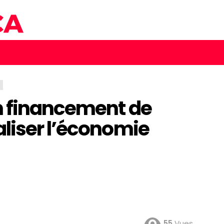
n financement de
liser l’économie
55
Vues