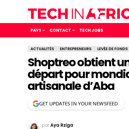
PAYS
CONTACT
TECH JOBS
ACTUALITÉS
ENTREPRENEURS
LEVÉE DE FONDS
Shoptreo obtient u
départ pour mondia
artisanale d’Aba
GET UPDATES IN YOUR NEWSFEED
par
Aya Rziga