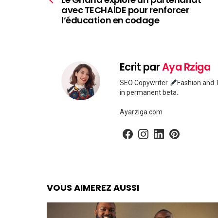
avec TECHAiDE pour renforcer
l’éducation en codage
Ecrit par
Aya Rziga
SEO Copywriter
Fashion and T
in permanent beta.
Ayarziga.com
facebook
instagram
linkedin
pinterest
VOUS AIMEREZ AUSSI