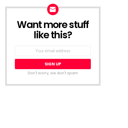
Want more stuff
NEWSLETTER
like this?
Email
address:
Don't worry, we don't spam