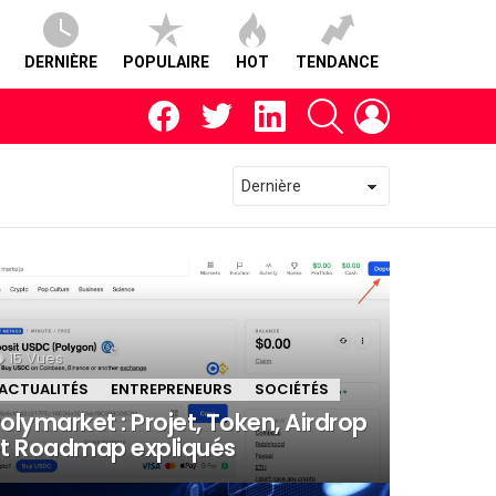
DERNIÈRE
POPULAIRE
HOT
TENDANCE
facebook
twitter
linkedin
RECHERCHE
CONNEXION
15
Vues
ACTUALITÉS
ENTREPRENEURS
SOCIÉTÉS
olymarket : Projet, Token, Airdrop
t Roadmap expliqués