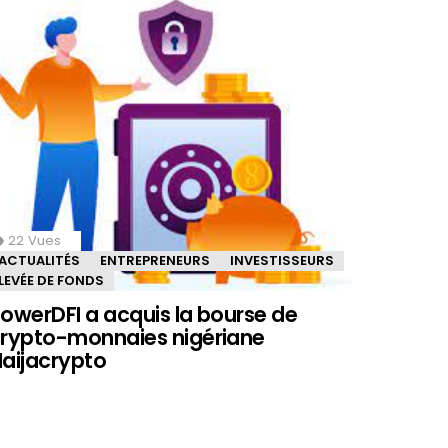
22
Vues
ACTUALITÉS
ENTREPRENEURS
INVESTISSEURS
LEVÉE DE FONDS
owerDFI a acquis la bourse de
rypto-monnaies nigériane
aijacrypto