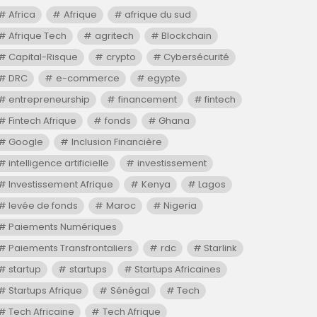
Africa
Afrique
afrique du sud
Afrique Tech
agritech
Blockchain
Capital-Risque
crypto
Cybersécurité
DRC
e-commerce
egypte
entrepreneurship
financement
fintech
Fintech Afrique
fonds
Ghana
Google
Inclusion Financière
intelligence artificielle
investissement
Investissement Afrique
Kenya
Lagos
levée de fonds
Maroc
Nigeria
Paiements Numériques
Paiements Transfrontaliers
rdc
Starlink
startup
startups
Startups Africaines
Startups Afrique
Sénégal
Tech
Tech Africaine
Tech Afrique