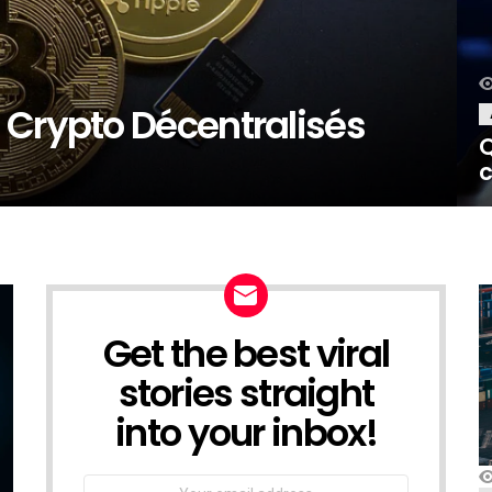
 Crypto Décentralisés
Q
c
Get the best viral
NEWSLETTER
stories straight
into your inbox!
Email