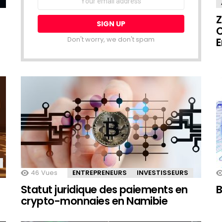
address:
Z
C
Don't worry, we don't spam
E
46
Vues
ENTREPRENEURS
INVESTISSEURS
Statut juridique des paiements en
B
crypto-monnaies en Namibie