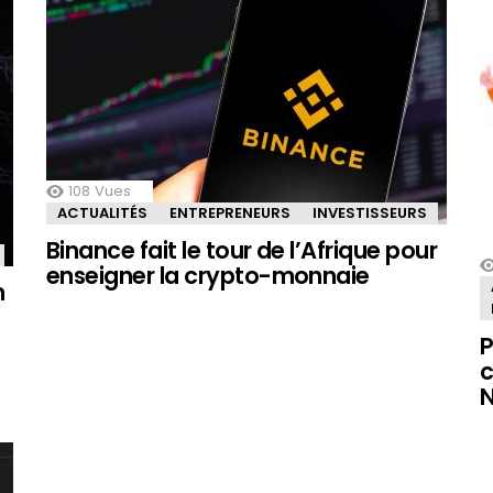
108
Vues
ACTUALITÉS
ENTREPRENEURS
INVESTISSEURS
Binance fait le tour de l’Afrique pour
enseigner la crypto-monnaie
m
P
c
N