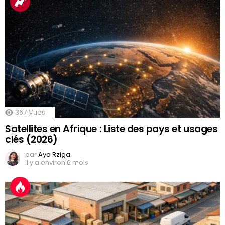
367
Vues
Satellites en Afrique : Liste des pays et usages
clés (2026)
par
Aya Rziga
il y a environ 6 mois