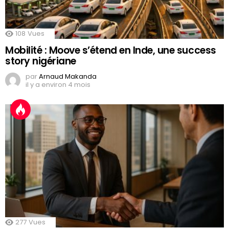
108
Vues
Mobilité : Moove s’étend en Inde, une success
story nigériane
par
Arnaud Makanda
il y a environ 4 mois
277
Vues