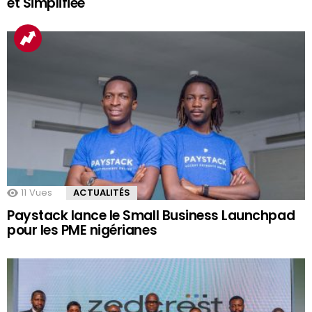
et Simplifiée
11
Vues
ACTUALITÉS
Paystack lance le Small Business Launchpad
pour les PME nigérianes