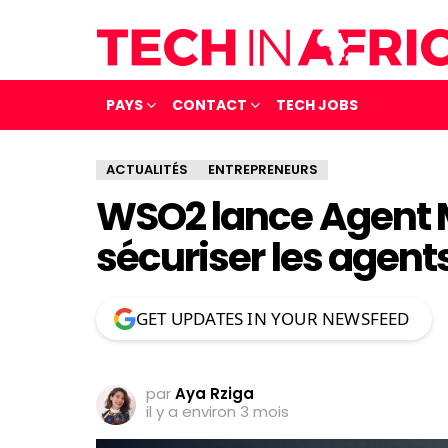
PAYS
CONTACT
TECH JOBS
ACTUALITÉS
ENTREPRENEURS
WSO2 lance Agent 
sécuriser les agents
GET UPDATES IN YOUR NEWSFEED
par
Aya Rziga
il y a environ 3 mois