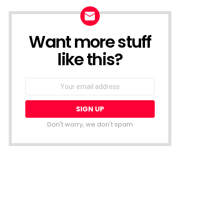
Want more stuff
NEWSLETTER
like this?
Email
address:
Don't worry, we don't spam