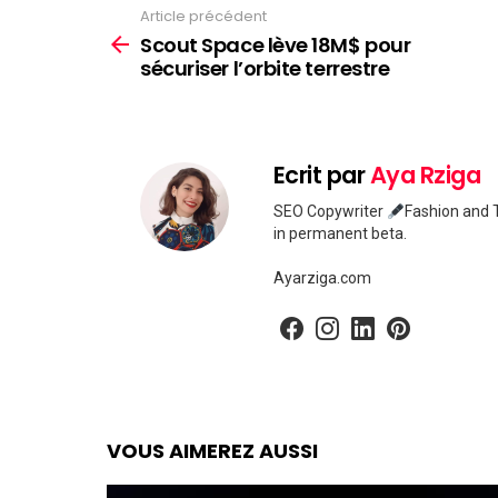
Article précédent
Voir
plus
Scout Space lève 18M$ pour
sécuriser l’orbite terrestre
Ecrit par
Aya Rziga
SEO Copywriter
Fashion and T
in permanent beta.
Ayarziga.com
facebook
instagram
linkedin
pinterest
VOUS AIMEREZ AUSSI