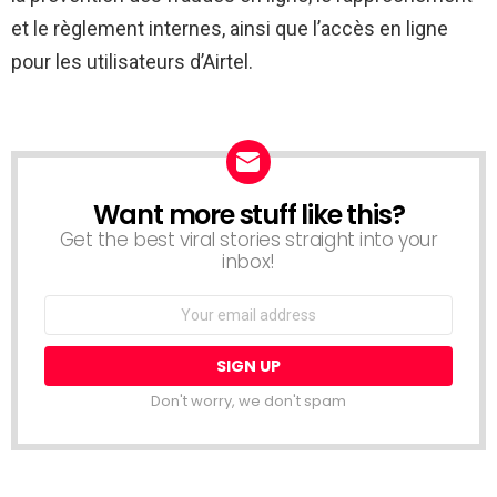
et le règlement internes, ainsi que l’accès en ligne
pour les utilisateurs d’Airtel.
Want more stuff like this?
NEWSLETTER
Get the best viral stories straight into your
inbox!
Email
address:
Don't worry, we don't spam