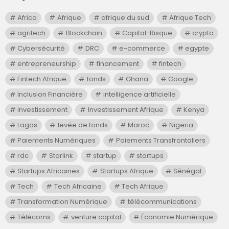
Africa
Afrique
afrique du sud
Afrique Tech
agritech
Blockchain
Capital-Risque
crypto
Cybersécurité
DRC
e-commerce
egypte
entrepreneurship
financement
fintech
Fintech Afrique
fonds
Ghana
Google
Inclusion Financière
intelligence artificielle
investissement
Investissement Afrique
Kenya
Lagos
levée de fonds
Maroc
Nigeria
Paiements Numériques
Paiements Transfrontaliers
rdc
Starlink
startup
startups
Startups Africaines
Startups Afrique
Sénégal
Tech
Tech Africaine
Tech Afrique
Transformation Numérique
télécommunications
Télécoms
venture capital
Économie Numérique