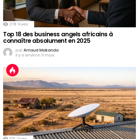
278
Vues
Top 18 des business angels africains à
connaître absolument en 2025
par
Arnaud Makanda
il y a environ 11 mois
106
Vues