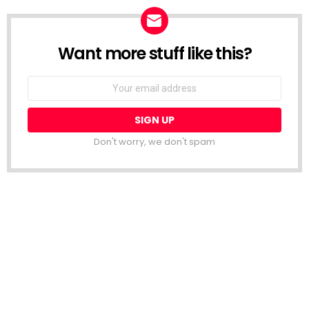
Want more stuff like this?
NEWSLETTER
Email
address:
Don't worry, we don't spam