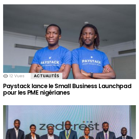
12
Vues
ACTUALITÉS
Paystack lance le Small Business Launchpad
pour les PME nigérianes