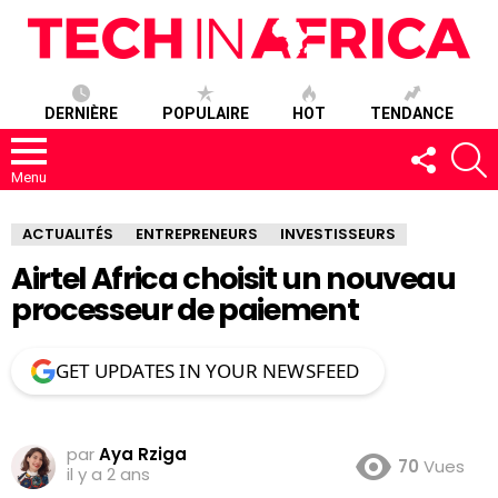
DERNIÈRE
POPULAIRE
HOT
TENDANCE
SUIVEZ-
R
NOUS
Menu
ACTUALITÉS
ENTREPRENEURS
INVESTISSEURS
Airtel Africa choisit un nouveau
processeur de paiement
GET UPDATES IN YOUR NEWSFEED
par
Aya Rziga
70
Vues
il y a 2 ans