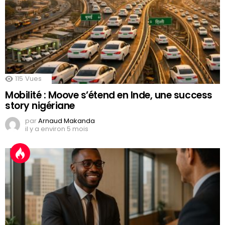
115
Vues
Mobilité : Moove s’étend en Inde, une success
story nigériane
par
Arnaud Makanda
il y a environ 5 mois