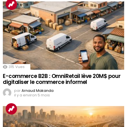
315
Vues
E-commerce B2B : OmniRetail lève 20M$ pour
digitaliser le commerce informel
par
Arnaud Makanda
il y a environ 5 mois