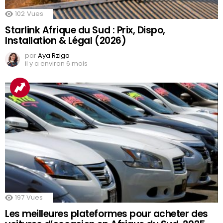
102
Vues
Starlink Afrique du Sud : Prix, Dispo,
Installation & Légal (2026)
par
Aya Rziga
il y a environ 6 mois
197
Vues
Les meilleures plateformes pour acheter des