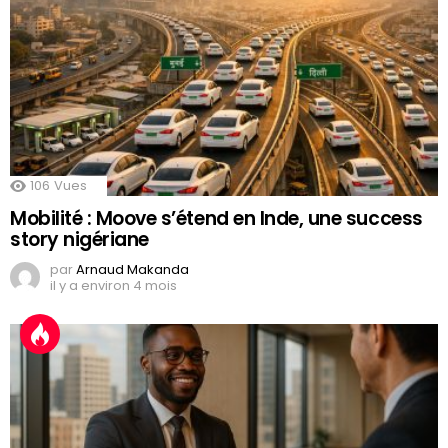
106
Vues
Mobilité : Moove s’étend en Inde, une success
story nigériane
par
Arnaud Makanda
il y a environ 4 mois