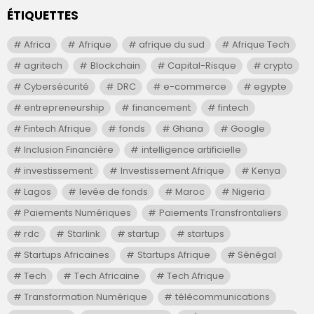
ÉTIQUETTES
Africa
Afrique
afrique du sud
Afrique Tech
agritech
Blockchain
Capital-Risque
crypto
Cybersécurité
DRC
e-commerce
egypte
entrepreneurship
financement
fintech
Fintech Afrique
fonds
Ghana
Google
Inclusion Financière
intelligence artificielle
investissement
Investissement Afrique
Kenya
Lagos
levée de fonds
Maroc
Nigeria
Paiements Numériques
Paiements Transfrontaliers
rdc
Starlink
startup
startups
Startups Africaines
Startups Afrique
Sénégal
Tech
Tech Africaine
Tech Afrique
Transformation Numérique
télécommunications