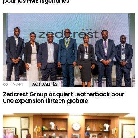
pour les PME nigérianes
11
Vues
ACTUALITÉS
Zedcrest Group acquiert Leatherback pour
une expansion fintech globale