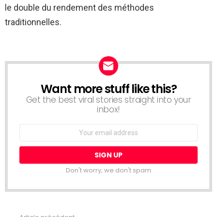
le double du rendement des méthodes
traditionnelles.
Want more stuff like this?
NEWSLETTER
Get the best viral stories straight into your
inbox!
Email
address:
Don't worry, we don't spam