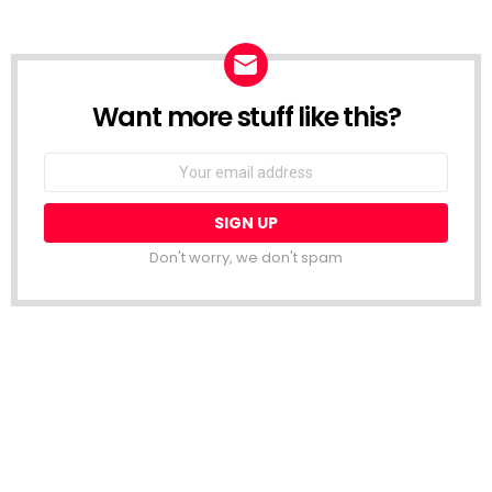
Want more stuff like this?
NEWSLETTER
Email
address:
Don't worry, we don't spam