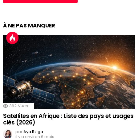
À NE PAS MANQUER
362
Vues
Satellites en Afrique : Liste des pays et usages
clés (2026)
par
Aya Rziga
il y a environ 6 mois