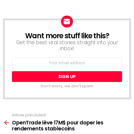
Want more stuff like this?
NEWSLETTER
Get the best viral stories straight into your
inbox!
Email
address:
Don't worry, we don't spam
Article précédent
Voir
plus
OpenTrade lève 17M$ pour doper les
rendements stablecoins