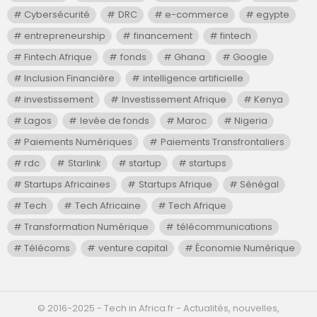
Cybersécurité
DRC
e-commerce
egypte
entrepreneurship
financement
fintech
Fintech Afrique
fonds
Ghana
Google
Inclusion Financière
intelligence artificielle
investissement
Investissement Afrique
Kenya
Lagos
levée de fonds
Maroc
Nigeria
Paiements Numériques
Paiements Transfrontaliers
rdc
Starlink
startup
startups
Startups Africaines
Startups Afrique
Sénégal
Tech
Tech Africaine
Tech Afrique
Transformation Numérique
télécommunications
Télécoms
venture capital
Économie Numérique
©️ 2016-2025 - Tech in Africa.fr - Actualités, nouvelles,