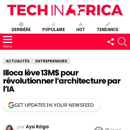
DERNIÈRE
POPULAIRE
HOT
TENDANCE
SUIVEZ-
R
NOUS
Menu
ACTUALITÉS
ENTREPRENEURS
Illoca lève 13M$ pour
révolutionner l’architecture par
l’IA
GET UPDATES IN YOUR NEWSFEED
par
Aya Rziga
16
Vues