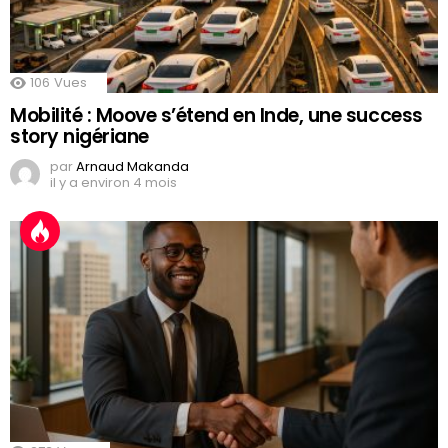
106
Vues
Mobilité : Moove s’étend en Inde, une success
story nigériane
par
Arnaud Makanda
il y a environ 4 mois