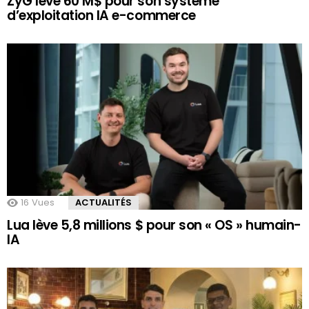
ZyG lève 60 M$ pour son système
d’exploitation IA e-commerce
16
Vues
ACTUALITÉS
Lua lève 5,8 millions $ pour son « OS » humain-
IA