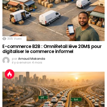
305
Vues
E-commerce B2B : OmniRetail lève 20M$ pour
digitaliser le commerce informel
par
Arnaud Makanda
il y a environ 4 mois