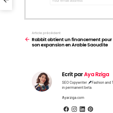
address:
Article précédent
Voir
plus
Rabbit obtient un financement pour
son expansion en Arabie Saoudite
Ecrit par
Aya Rziga
SEO Copywriter
Fashion and T
in permanent beta.
Ayarziga.com
facebook
instagram
linkedin
pinterest