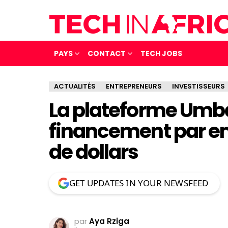
PAYS
CONTACT
TECH JOBS
ACTUALITÉS
ENTREPRENEURS
INVESTISSEURS
La plateforme Umba
financement par em
de dollars
GET UPDATES IN YOUR NEWSFEED
par
Aya Rziga