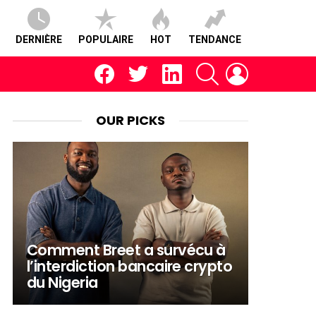
DERNIÈRE
POPULAIRE
HOT
TENDANCE
facebook
twitter
linkedin
RECHERCHE
CONNEXION
OUR PICKS
Comment Breet a survécu à
l’interdiction bancaire crypto
du Nigeria