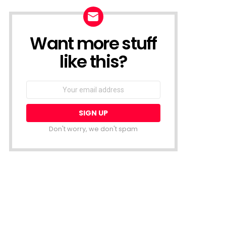
Want more stuff
NEWSLETTER
like this?
Email
address:
Don't worry, we don't spam