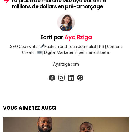
La place de marché Mazaya obtient 5
millions de dollars en pré-amorçage
Ecrit par
Aya Rziga
SEO Copywriter
Fashion and Tech Journalist | PR | Content
Creator
| Digital Marketer in permanent beta.
Ayarziga.com
facebook
instagram
linkedin
pinterest
VOUS AIMEREZ AUSSI