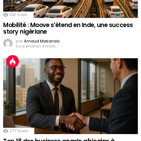
108
Vues
Mobilité : Moove s’étend en Inde, une success
story nigériane
par
Arnaud Makanda
il y a environ 4 mois
277
Vues