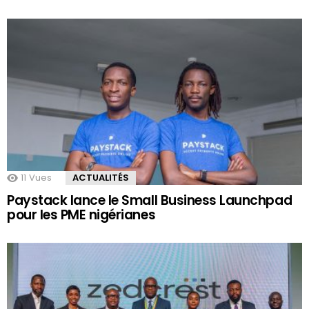
11
Vues
ACTUALITÉS
Paystack lance le Small Business Launchpad
pour les PME nigérianes