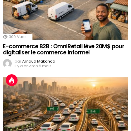
309
Vues
E-commerce B2B : OmniRetail lève 20M$ pour
digitaliser le commerce informel
par
Arnaud Makanda
il y a environ 5 mois