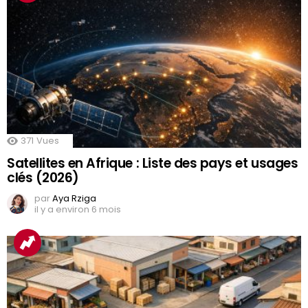
371
Vues
Satellites en Afrique : Liste des pays et usages
clés (2026)
par
Aya Rziga
il y a environ 6 mois