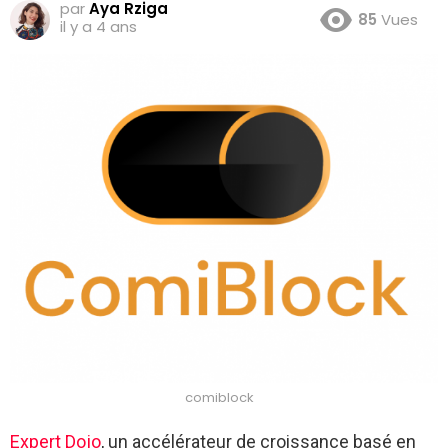
par
Aya Rziga
85
Vues
il y a 4 ans
comiblock
Expert Dojo
, un accélérateur de croissance basé en