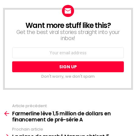
Want more stuff like this?
NEWSLETTER
Get the best viral stories straight into your
inbox!
Email
address:
Don't worry, we don't spam
Article précédent
Voir
plus
Farmerline lève 1,5 million de dollars en
financement de pré-série A
Prochain article