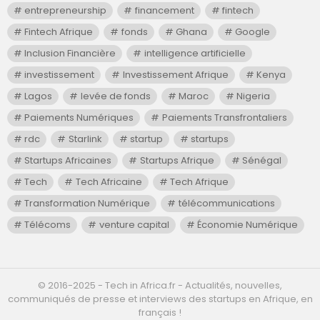
entrepreneurship
financement
fintech
Fintech Afrique
fonds
Ghana
Google
Inclusion Financière
intelligence artificielle
investissement
Investissement Afrique
Kenya
Lagos
levée de fonds
Maroc
Nigeria
Paiements Numériques
Paiements Transfrontaliers
rdc
Starlink
startup
startups
Startups Africaines
Startups Afrique
Sénégal
Tech
Tech Africaine
Tech Afrique
Transformation Numérique
télécommunications
Télécoms
venture capital
Économie Numérique
©️ 2016-2025 - Tech in Africa.fr - Actualités, nouvelles,
communiqués de presse et interviews des startups en Afrique, en
français !