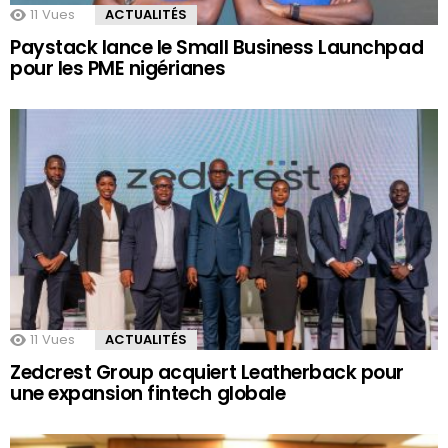
11
Vues
ACTUALITÉS
Paystack lance le Small Business Launchpad
pour les PME nigérianes
11
Vues
ACTUALITÉS
Zedcrest Group acquiert Leatherback pour
une expansion fintech globale