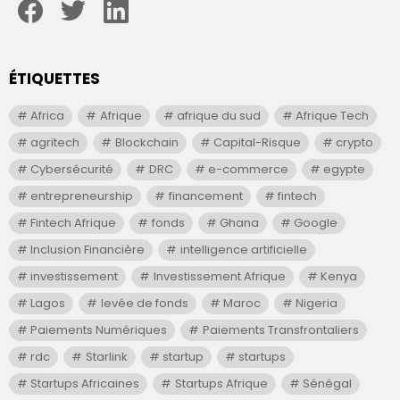
ÉTIQUETTES
Africa
Afrique
afrique du sud
Afrique Tech
agritech
Blockchain
Capital-Risque
crypto
Cybersécurité
DRC
e-commerce
egypte
entrepreneurship
financement
fintech
Fintech Afrique
fonds
Ghana
Google
Inclusion Financière
intelligence artificielle
investissement
Investissement Afrique
Kenya
Lagos
levée de fonds
Maroc
Nigeria
Paiements Numériques
Paiements Transfrontaliers
rdc
Starlink
startup
startups
Startups Africaines
Startups Afrique
Sénégal