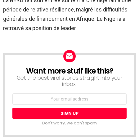
La BERD fait son entrée sur le marché nigérian à une
période de relative résilience, malgré les difficultés
générales de financement en Afrique. Le Nigeria a
retrouvé sa position de leader
Want more stuff like this?
NEWSLETTER
Get the best viral stories straight into your
inbox!
Email
address:
Don't worry, we don't spam