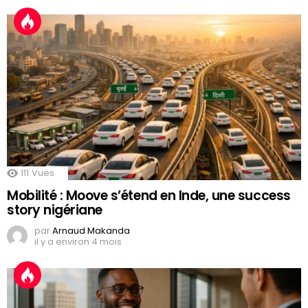
111
Vues
Mobilité : Moove s’étend en Inde, une success
story nigériane
par
Arnaud Makanda
il y a environ 4 mois