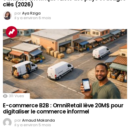
clés (2026)
par
Aya Rziga
il y a environ 6 mois
311
Vues
E-commerce B2B : OmniRetail lève 20M$ pour
digitaliser le commerce informel
par
Arnaud Makanda
il y a environ 5 mois