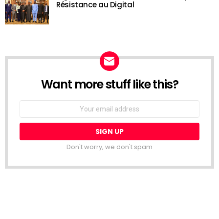
Résistance au Digital
Want more stuff like this?
NEWSLETTER
Email
address:
Don't worry, we don't spam