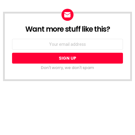
Want more stuff like this?
NEWSLETTER
Email
address:
Don't worry, we don't spam