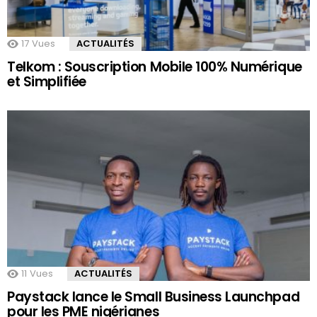
17
Vues
ACTUALITÉS
Telkom : Souscription Mobile 100% Numérique
et Simplifiée
11
Vues
ACTUALITÉS
Paystack lance le Small Business Launchpad
pour les PME nigérianes