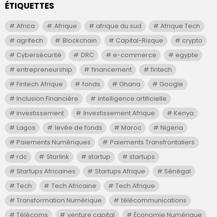
ÉTIQUETTES
Africa
Afrique
afrique du sud
Afrique Tech
agritech
Blockchain
Capital-Risque
crypto
Cybersécurité
DRC
e-commerce
egypte
entrepreneurship
financement
fintech
Fintech Afrique
fonds
Ghana
Google
Inclusion Financière
intelligence artificielle
investissement
Investissement Afrique
Kenya
Lagos
levée de fonds
Maroc
Nigeria
Paiements Numériques
Paiements Transfrontaliers
rdc
Starlink
startup
startups
Startups Africaines
Startups Afrique
Sénégal
Tech
Tech Africaine
Tech Afrique
Transformation Numérique
télécommunications
Télécoms
venture capital
Économie Numérique