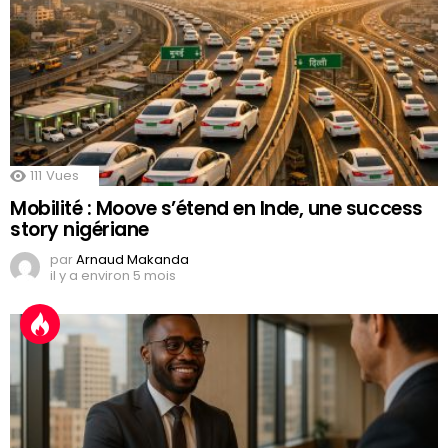
111
Vues
Mobilité : Moove s’étend en Inde, une success
story nigériane
par
Arnaud Makanda
il y a environ 5 mois