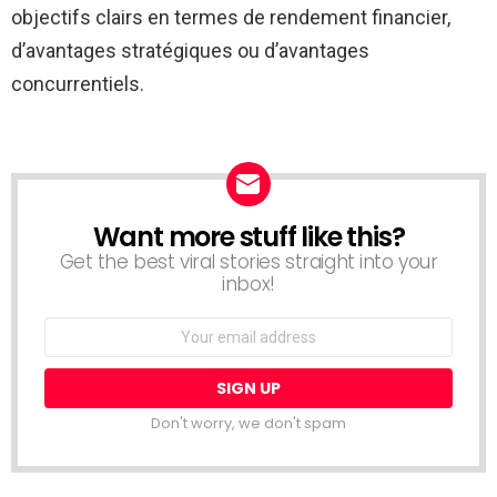
objectifs clairs en termes de rendement financier,
d’avantages stratégiques ou d’avantages
concurrentiels.
Want more stuff like this?
NEWSLETTER
Get the best viral stories straight into your
inbox!
Email
address:
Don't worry, we don't spam