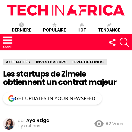
DERNIÈRE
POPULAIRE
HOT
TENDANCE
SUIVEZ-
R
NOUS
Menu
ACTUALITÉS
INVESTISSEURS
LEVÉE DE FONDS
Les startups de Zimele
obtiennent un contrat majeur
GET UPDATES IN YOUR NEWSFEED
par
Aya Rziga
82
Vues
il y a 4 ans