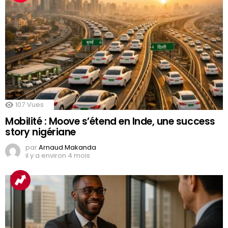
107
Vues
Mobilité : Moove s’étend en Inde, une success
story nigériane
par
Arnaud Makanda
il y a environ 4 mois