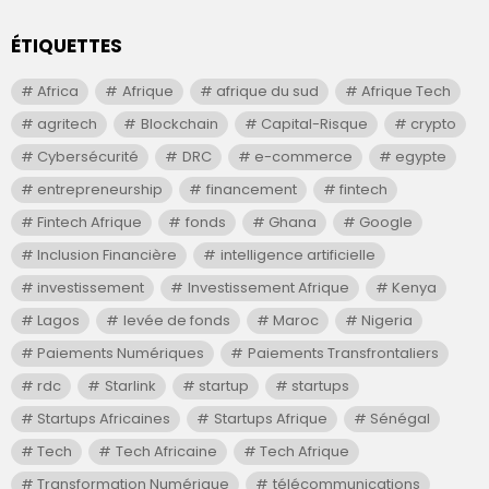
ÉTIQUETTES
Africa
Afrique
afrique du sud
Afrique Tech
agritech
Blockchain
Capital-Risque
crypto
Cybersécurité
DRC
e-commerce
egypte
entrepreneurship
financement
fintech
Fintech Afrique
fonds
Ghana
Google
Inclusion Financière
intelligence artificielle
investissement
Investissement Afrique
Kenya
Lagos
levée de fonds
Maroc
Nigeria
Paiements Numériques
Paiements Transfrontaliers
rdc
Starlink
startup
startups
Startups Africaines
Startups Afrique
Sénégal
Tech
Tech Africaine
Tech Afrique
Transformation Numérique
télécommunications