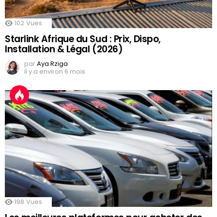
102
Vues
Starlink Afrique du Sud : Prix, Dispo,
Installation & Légal (2026)
par
Aya Rziga
il y a environ 6 mois
198
Vues