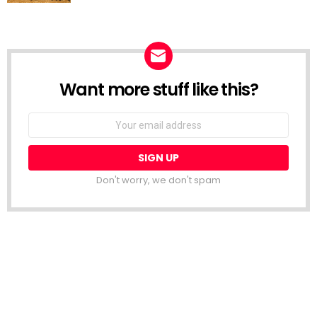
Want more stuff like this?
NEWSLETTER
Email
address:
Don't worry, we don't spam