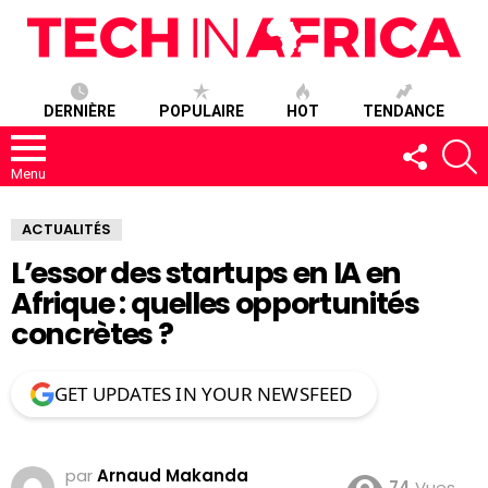
DERNIÈRE
POPULAIRE
HOT
TENDANCE
SUIVEZ-
R
NOUS
Menu
ACTUALITÉS
L’essor des startups en IA en
Afrique : quelles opportunités
concrètes ?
GET UPDATES IN YOUR NEWSFEED
par
Arnaud Makanda
74
Vues