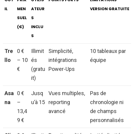
IL
MEN
ATEUR
VERSION GRATUITE
SUEL
S
(€)
INCLU
S
Tre
0 €
Illimit
Simplicité,
10 tableaux par
llo
– 10
és
intégrations
équipe
€
(gratu
Power-Ups
it)
Asa
0 €
Jusq
Vues multiples,
Pas de
na
–
u’à 15
reporting
chronologie ni
13,4
avancé
de champs
9 €
personnalisés