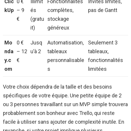
Clic
0 €
Illimit
Fonctionnalités
Invités limités,
kUp
– 9
és
complètes,
pas de Gantt
€
(gratu
stockage
it)
généreux
Mo
0 €
Jusq
Automatisation,
Seulement 3
nda
– 12
u’à 2
tableaux
tableaux,
y.c
€
personnalisable
fonctionnalités
om
s
limitées
Votre choix dépendra de la taille et des besoins
spécifiques de votre équipe. Une petite équipe de 2
ou 3 personnes travaillant sur un MVP simple trouvera
probablement son bonheur avec Trello, qui reste
facile à utiliser sans ajouter de complexité inutile. En
revanche, si votre projet implique plusieurs