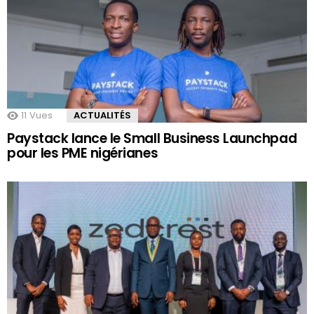
11
Vues
ACTUALITÉS
Paystack lance le Small Business Launchpad
pour les PME nigérianes