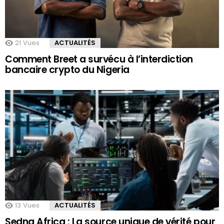
21
Vues
ACTUALITÉS
Comment Breet a survécu à l’interdiction
bancaire crypto du Nigeria
13
Vues
ACTUALITÉS
Sedna Africa : La source unique de vérité pour