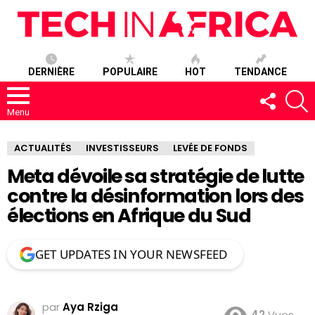
DERNIÈRE
POPULAIRE
HOT
TENDANCE
SUIVEZ-
R
NOUS
Menu
ACTUALITÉS
INVESTISSEURS
LEVÉE DE FONDS
Meta dévoile sa stratégie de lutte
contre la désinformation lors des
élections en Afrique du Sud
GET UPDATES IN YOUR NEWSFEED
par
Aya Rziga
42
Vues