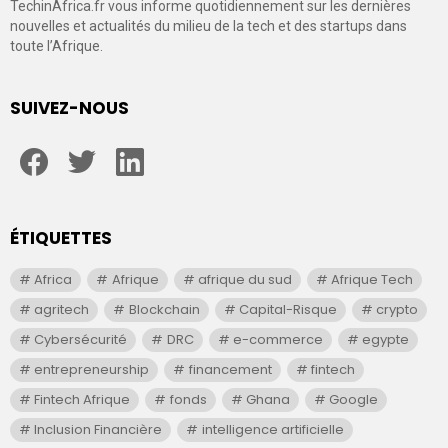
TechinAfrica.fr vous informe quotidiennement sur les dernières
nouvelles et actualités du milieu de la tech et des startups dans
toute l’Afrique.
SUIVEZ-NOUS
facebook
twitter
linkedin
ÉTIQUETTES
Africa
Afrique
afrique du sud
Afrique Tech
agritech
Blockchain
Capital-Risque
crypto
Cybersécurité
DRC
e-commerce
egypte
entrepreneurship
financement
fintech
Fintech Afrique
fonds
Ghana
Google
Inclusion Financière
intelligence artificielle