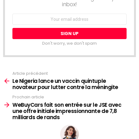
inbox!
Email
address:
Don't worry, we don't spam
Article précédent
Voir
plus
Le Nigeria lance un vaccin quintuple
novateur pour lutter contre la méningite
Prochain article
WeBuyCars fait son entrée sur le JSE avec
une offre initiale impressionnante de 7,8
milliards de rands