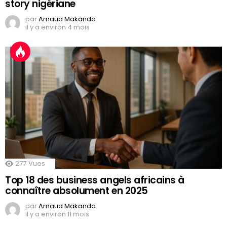
story nigériane
par
Arnaud Makanda
il y a environ 4 mois
277
Vues
Top 18 des business angels africains à
connaître absolument en 2025
par
Arnaud Makanda
il y a environ 11 mois