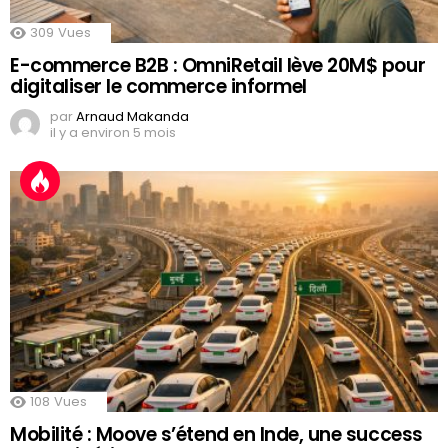
309
Vues
E-commerce B2B : OmniRetail lève 20M$ pour
digitaliser le commerce informel
par
Arnaud Makanda
il y a environ 5 mois
108
Vues
Mobilité : Moove s’étend en Inde, une success