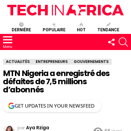
DERNIÈRE
POPULAIRE
HOT
TENDANCE
SUIVEZ-
R
NOUS
Menu
ACTUALITÉS
ENTREPRENEURS
GOUVERNEMENTS
MTN Nigeria a enregistré des
défaites de 7,5 millions
d’abonnés
GET UPDATES IN YOUR NEWSFEED
par
Aya Rziga
68
Vues