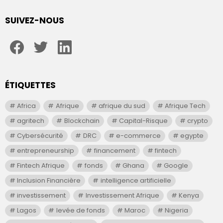
SUIVEZ-NOUS
facebook
twitter
linkedin
ÉTIQUETTES
Africa
Afrique
afrique du sud
Afrique Tech
agritech
Blockchain
Capital-Risque
crypto
Cybersécurité
DRC
e-commerce
egypte
entrepreneurship
financement
fintech
Fintech Afrique
fonds
Ghana
Google
Inclusion Financière
intelligence artificielle
investissement
Investissement Afrique
Kenya
Lagos
levée de fonds
Maroc
Nigeria