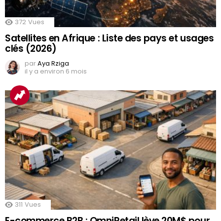
372
Vues
Satellites en Afrique : Liste des pays et usages
clés (2026)
par
Aya Rziga
il y a environ 6 mois
311
Vues
E-commerce B2B : OmniRetail lève 20M$ pour