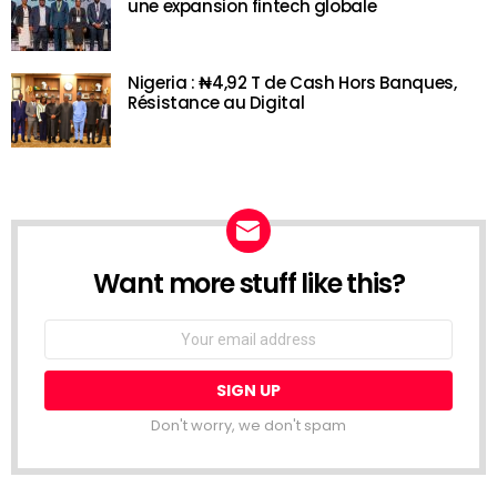
une expansion fintech globale
Nigeria : ₦4,92 T de Cash Hors Banques,
Résistance au Digital
Want more stuff like this?
NEWSLETTER
Email
address:
Don't worry, we don't spam