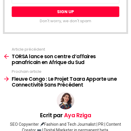
Don't worry, we don't spam
Article précédent
Voir
plus
TORSA lance son centre d’affaires
panafricain en Afrique du Sud
Prochain article
Fleuve Congo : Le Projet Taara Apporte une
Connectivité Sans Précédent
Ecrit par
Aya Rziga
SEO Copywriter
Fashion and Tech Journalist | PR | Content
Creator
| Digital Marketer in permanent beta.