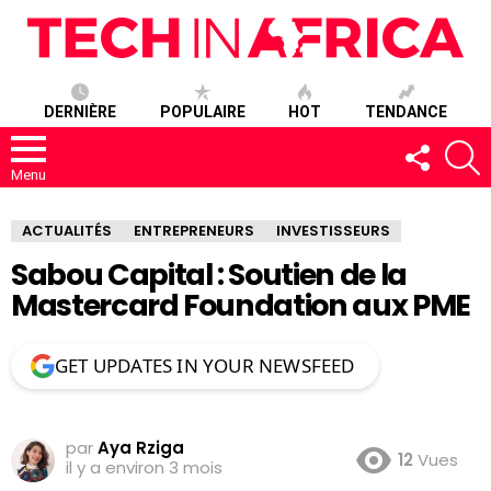
DERNIÈRE
POPULAIRE
HOT
TENDANCE
SUIVEZ-
R
NOUS
Menu
ACTUALITÉS
ENTREPRENEURS
INVESTISSEURS
Sabou Capital : Soutien de la
Mastercard Foundation aux PME
GET UPDATES IN YOUR NEWSFEED
par
Aya Rziga
12
Vues
il y a environ 3 mois