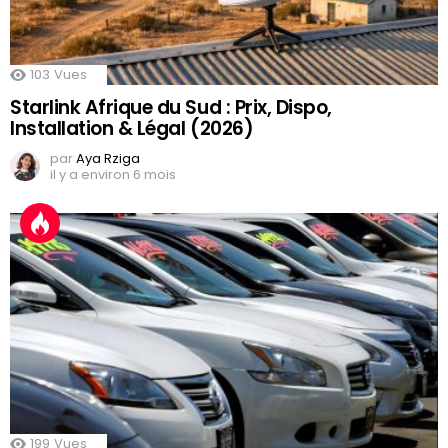
103
Vues
Starlink Afrique du Sud : Prix, Dispo,
Installation & Légal (2026)
par
Aya Rziga
il y a environ 6 mois
199
Vues