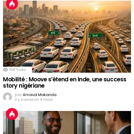
108
Vues
Mobilité : Moove s’étend en Inde, une success
story nigériane
par
Arnaud Makanda
il y a environ 4 mois