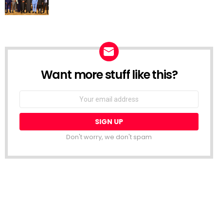
Want more stuff like this?
NEWSLETTER
Email
address:
Don't worry, we don't spam