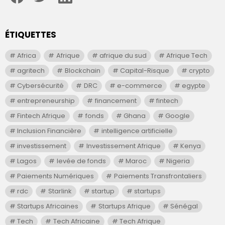
ÉTIQUETTES
Africa
Afrique
afrique du sud
Afrique Tech
agritech
Blockchain
Capital-Risque
crypto
Cybersécurité
DRC
e-commerce
egypte
entrepreneurship
financement
fintech
Fintech Afrique
fonds
Ghana
Google
Inclusion Financière
intelligence artificielle
investissement
Investissement Afrique
Kenya
Lagos
levée de fonds
Maroc
Nigeria
Paiements Numériques
Paiements Transfrontaliers
rdc
Starlink
startup
startups
Startups Africaines
Startups Afrique
Sénégal
Tech
Tech Africaine
Tech Afrique