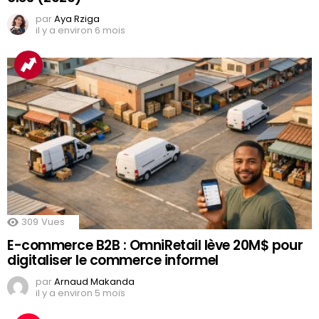
par
Aya Rziga
il y a environ 6 mois
309
Vues
E-commerce B2B : OmniRetail lève 20M$ pour
digitaliser le commerce informel
par
Arnaud Makanda
il y a environ 5 mois