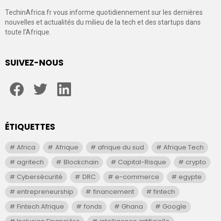
TechinAfrica.fr vous informe quotidiennement sur les dernières
nouvelles et actualités du milieu de la tech et des startups dans
toute l’Afrique.
SUIVEZ-NOUS
facebook
twitter
linkedin
ÉTIQUETTES
Africa
Afrique
afrique du sud
Afrique Tech
agritech
Blockchain
Capital-Risque
crypto
Cybersécurité
DRC
e-commerce
egypte
entrepreneurship
financement
fintech
Fintech Afrique
fonds
Ghana
Google