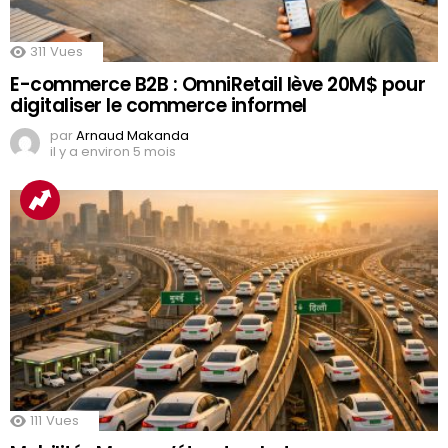
311
Vues
E-commerce B2B : OmniRetail lève 20M$ pour
digitaliser le commerce informel
par
Arnaud Makanda
il y a environ 5 mois
111
Vues