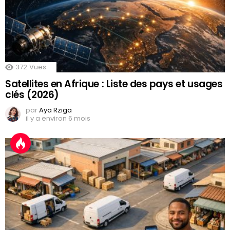
372
Vues
Satellites en Afrique : Liste des pays et usages
clés (2026)
par
Aya Rziga
il y a environ 6 mois