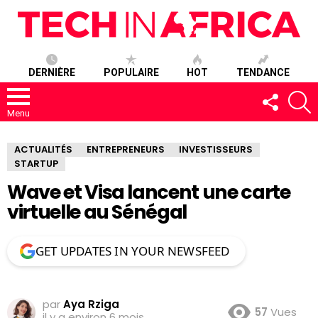
DERNIÈRE
POPULAIRE
HOT
TENDANCE
SUIVEZ-
R
NOUS
Menu
ACTUALITÉS
ENTREPRENEURS
INVESTISSEURS
STARTUP
Wave et Visa lancent une carte
virtuelle au Sénégal
GET UPDATES IN YOUR NEWSFEED
par
Aya Rziga
57
Vues
il y a environ 6 mois