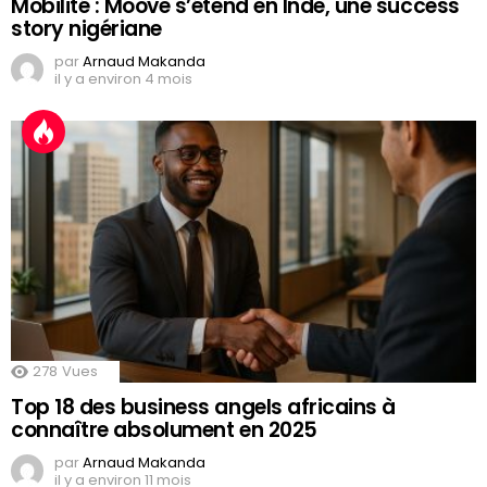
Mobilité : Moove s’étend en Inde, une success
story nigériane
par
Arnaud Makanda
il y a environ 4 mois
278
Vues
Top 18 des business angels africains à
connaître absolument en 2025
par
Arnaud Makanda
il y a environ 11 mois