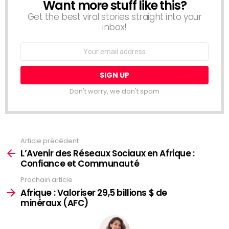
Want more stuff like this?
NEWSLETTER
Get the best viral stories straight into your
inbox!
Email
address:
Don't worry, we don't spam
Article précédent
Voir
plus
L’Avenir des Réseaux Sociaux en Afrique :
Confiance et Communauté
Prochain article
Afrique : Valoriser 29,5 billions $ de
minéraux (AFC)