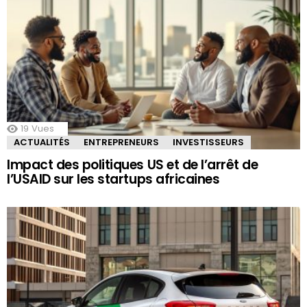
19
Vues
ACTUALITÉS
ENTREPRENEURS
INVESTISSEURS
Impact des politiques US et de l’arrêt de
l’USAID sur les startups africaines