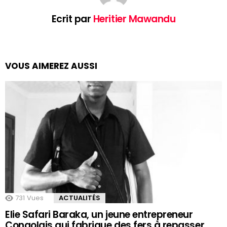
Ecrit par
Heritier Mawandu
VOUS AIMEREZ AUSSI
731
Vues
ACTUALITÉS
Elie Safari Baraka, un jeune entrepreneur
Congolais qui fabrique des fers à repasser