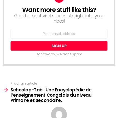
Want more stuff like this?
NEWSLETTER
Get the best viral stories straight into your
inbox!
Email
address:
Don't worry, we don't spam
Voir
Prochain article
plus
Schoolap-Tab : Une Encyclopédie de
l’enseignement Congolais du niveau
Primaire et Secondaire.