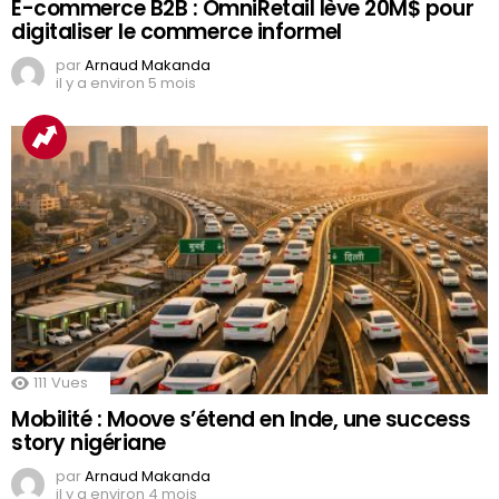
E-commerce B2B : OmniRetail lève 20M$ pour
digitaliser le commerce informel
par
Arnaud Makanda
il y a environ 5 mois
111
Vues
Mobilité : Moove s’étend en Inde, une success
story nigériane
par
Arnaud Makanda
il y a environ 4 mois