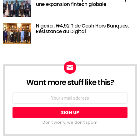
une expansion fintech globale
Nigeria : ₦4,92 T de Cash Hors Banques,
Résistance au Digital
Want more stuff like this?
NEWSLETTER
Email
address:
Don't worry, we don't spam