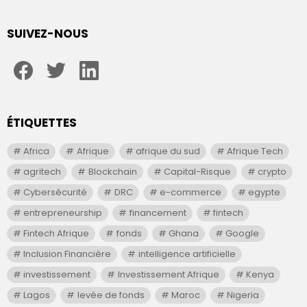
SUIVEZ-NOUS
facebook
twitter
linkedin
ÉTIQUETTES
Africa
Afrique
afrique du sud
Afrique Tech
agritech
Blockchain
Capital-Risque
crypto
Cybersécurité
DRC
e-commerce
egypte
entrepreneurship
financement
fintech
Fintech Afrique
fonds
Ghana
Google
Inclusion Financière
intelligence artificielle
investissement
Investissement Afrique
Kenya
Lagos
levée de fonds
Maroc
Nigeria