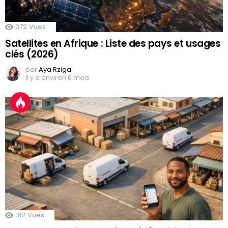
372
Vues
Satellites en Afrique : Liste des pays et usages
clés (2026)
par
Aya Rziga
il y a environ 6 mois
312
Vues