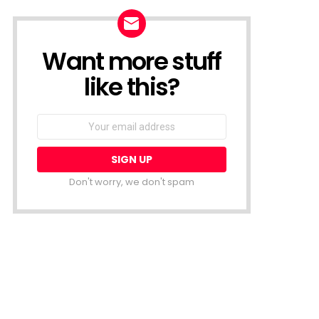
Want more stuff
NEWSLETTER
like this?
Email
address:
Don't worry, we don't spam