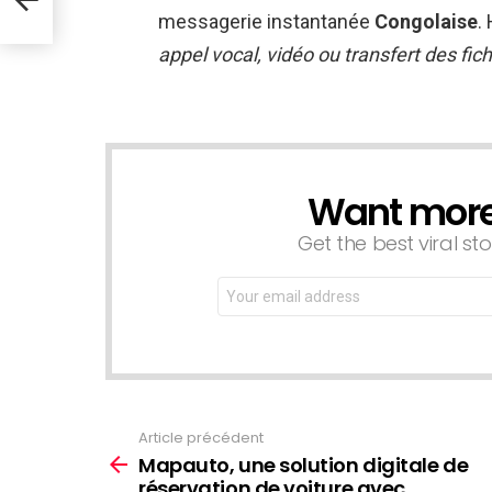
messagerie instantanée
Congolaise
.
appel vocal, vidéo ou transfert des fich
Want more s
NEWSLETTER
Get the best viral sto
Email
address:
Article précédent
Voir
plus
Mapauto, une solution digitale de
réservation de voiture avec