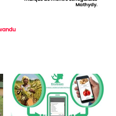
Mathydy.
awandu