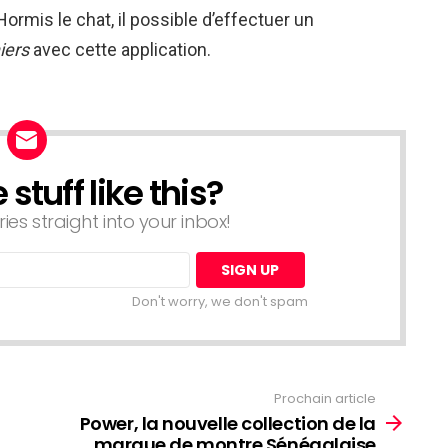
 Hormis le chat, il possible d’effectuer un
iers
avec cette application.
tuff like this?
ries straight into your inbox!
Don't worry, we don't spam
Prochain article
Power, la nouvelle collection de la
marque de montre Sénégalaise