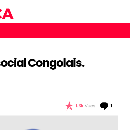
ocial Congolais.
Comme
1.3k
Vues
1