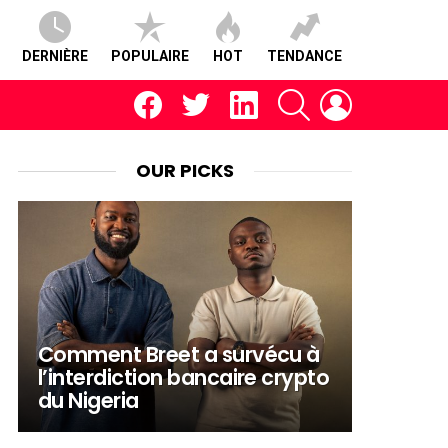
DERNIÈRE
POPULAIRE
HOT
TENDANCE
facebook
twitter
linkedin
RECHERCHE
CONNEXION
OUR PICKS
Comment Breet a survécu à
nt
l’interdiction bancaire crypto
du Nigeria