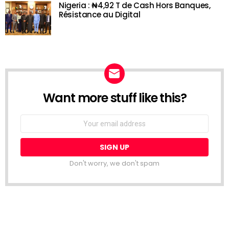
Nigeria : ₦4,92 T de Cash Hors Banques,
Résistance au Digital
Want more stuff like this?
NEWSLETTER
Email
address:
Don't worry, we don't spam