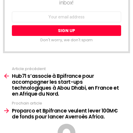
inbox!
Email
address:
Don't worry, we don't spam
Article précédent
Voir
plus
Hub71 s’associe à Bpifrance pour
accompagner les start-ups
technologiques à Abou Dhabi, en France et
en Afrique du Nord.
Prochain article
Proparco et Bpifrance veulent lever 100M€
de fonds pour lancer Averroès Africa.