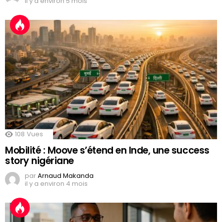
il y a environ 5 mois
108
Vues
Mobilité : Moove s’étend en Inde, une success
story nigériane
par
Arnaud Makanda
il y a environ 4 mois