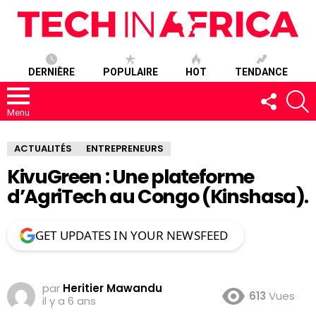
DERNIÈRE
POPULAIRE
HOT
TENDANCE
SUIVEZ-
R
NOUS
Menu
ACTUALITÉS
ENTREPRENEURS
KivuGreen : Une plateforme
d’AgriTech au Congo (Kinshasa).
GET UPDATES IN YOUR NEWSFEED
par
Heritier Mawandu
613
Vues
il y a 6 ans