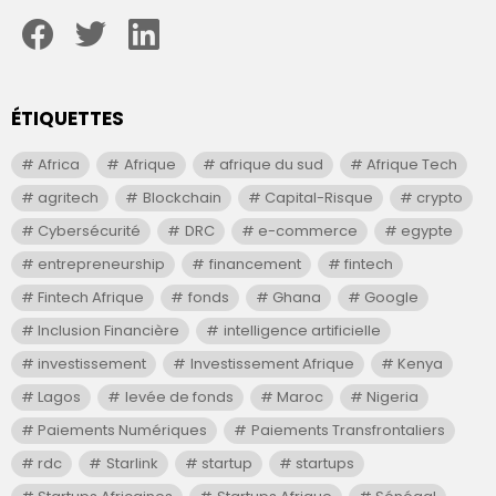
facebook
twitter
linkedin
ÉTIQUETTES
Africa
Afrique
afrique du sud
Afrique Tech
agritech
Blockchain
Capital-Risque
crypto
Cybersécurité
DRC
e-commerce
egypte
entrepreneurship
financement
fintech
Fintech Afrique
fonds
Ghana
Google
Inclusion Financière
intelligence artificielle
investissement
Investissement Afrique
Kenya
Lagos
levée de fonds
Maroc
Nigeria
Paiements Numériques
Paiements Transfrontaliers
rdc
Starlink
startup
startups